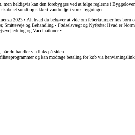
en, men heldigvis kan den forebygges ved at følge reglerne i Byggelov
 skabe et sundt og sikkert vandmiljø i vores bygninger.
luenza 2023
•
Alt hvad du behøver at vide om feberkramper hos børn 
r, Smitteveje og Behandling
•
Fødselsvægt og Nyfødte: Hvad er Norm
jsevejledning og Vaccinationer
•
 når du handler via links på siden.
affiliateprogrammer og kan modtage betaling for køb via henvisningslinks