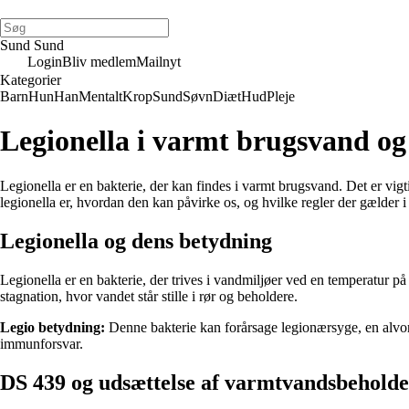
Sund Sund
Login
Bliv medlem
Mailnyt
Kategorier
Barn
Hun
Han
Mentalt
Krop
Sund
Søvn
Diæt
Hud
Pleje
Legionella i varmt brugsvand og
Legionella er en bakterie, der kan findes i varmt brugsvand. Det er vi
legionella er, hvordan den kan påvirke os, og hvilke regler der gælder 
Legionella og dens betydning
Legionella er en bakterie, der trives i vandmiljøer ved en temperatur p
stagnation, hvor vandet står stille i rør og beholdere.
Legio betydning:
Denne bakterie kan forårsage legionærsyge, en alvorl
immunforsvar.
DS 439 og udsættelse af varmtvandsbehold