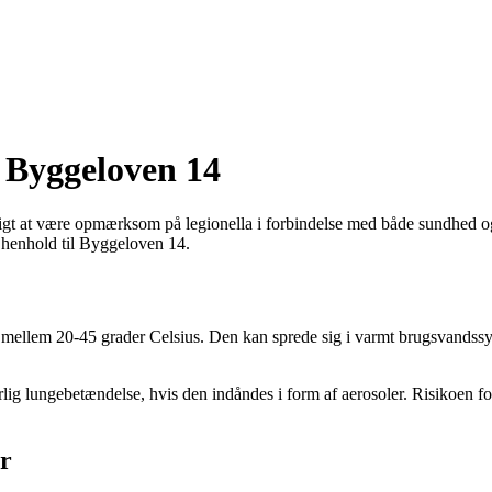
 Byggeloven 14
gtigt at være opmærksom på legionella i forbindelse med både sundhed o
i henhold til Byggeloven 14.
å mellem 20-45 grader Celsius. Den kan sprede sig i varmt brugsvandssys
ig lungebetændelse, hvis den indåndes i form af aerosoler. Risikoen for
er