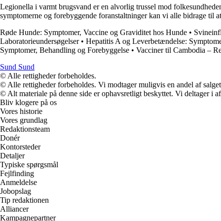
Legionella i varmt brugsvand er en alvorlig trussel mod folkesundhed
symptomerne og forebyggende foranstaltninger kan vi alle bidrage til at
Røde Hunde: Symptomer, Vaccine og Graviditet hos Hunde
•
Svineinf
Laboratorieundersøgelser
•
Hepatitis A og Leverbetændelse: Symptome
Symptomer, Behandling og Forebyggelse
•
Vacciner til Cambodia – Re
Sund Sund
© Alle rettigheder forbeholdes.
© Alle rettigheder forbeholdes. Vi modtager muligvis en andel af salget,
© Alt materiale på denne side er ophavsretligt beskyttet. Vi deltager i 
Bliv klogere på os
Vores historie
Vores grundlag
Redaktionsteam
Donér
Kontorsteder
Detaljer
Typiske spørgsmål
Fejlfinding
Anmeldelse
Jobopslag
Tip redaktionen
Alliancer
Kampagnepartner