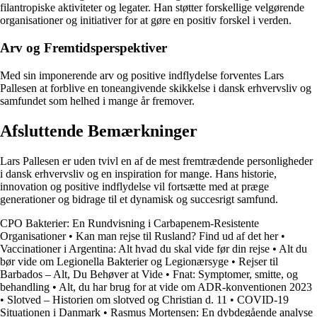
filantropiske aktiviteter og legater. Han støtter forskellige velgørende
organisationer og initiativer for at gøre en positiv forskel i verden.
Arv og Fremtidsperspektiver
Med sin imponerende arv og positive indflydelse forventes Lars
Pallesen at forblive en toneangivende skikkelse i dansk erhvervsliv og
samfundet som helhed i mange år fremover.
Afsluttende Bemærkninger
Lars Pallesen er uden tvivl en af de mest fremtrædende personligheder
i dansk erhvervsliv og en inspiration for mange. Hans historie,
innovation og positive indflydelse vil fortsætte med at præge
generationer og bidrage til et dynamisk og succesrigt samfund.
CPO Bakterier: En Rundvisning i Carbapenem-Resistente
Organisationer
•
Kan man rejse til Rusland? Find ud af det her
•
Vaccinationer i Argentina: Alt hvad du skal vide før din rejse
•
Alt du
bør vide om Legionella Bakterier og Legionærsyge
•
Rejser til
Barbados – Alt, Du Behøver at Vide
•
Fnat: Symptomer, smitte, og
behandling
•
Alt, du har brug for at vide om ADR-konventionen 2023
•
Slotved – Historien om slotved og Christian d. 11
•
COVID-19
Situationen i Danmark
•
Rasmus Mortensen: En dybdegående analyse