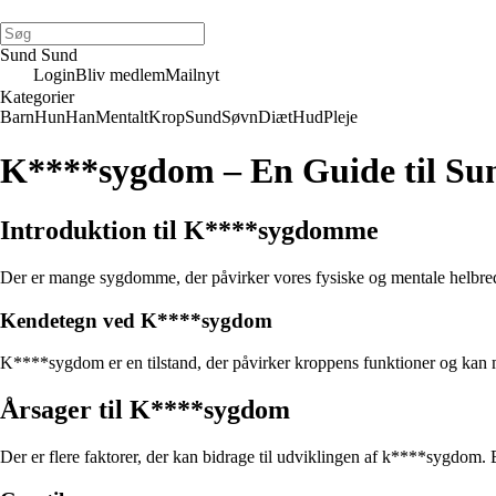
Sund Sund
Login
Bliv medlem
Mailnyt
Kategorier
Barn
Hun
Han
Mentalt
Krop
Sund
Søvn
Diæt
Hud
Pleje
K****sygdom – En Guide til Su
Introduktion til K****sygdomme
Der er mange sygdomme, der påvirker vores fysiske og mentale helbr
Kendetegn ved K****sygdom
K****sygdom er en tilstand, der påvirker kroppens funktioner og kan ma
Årsager til K****sygdom
Der er flere faktorer, der kan bidrage til udviklingen af k****sygdom. 