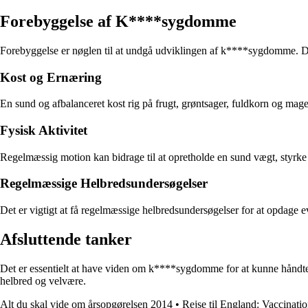
Forebyggelse af K****sygdomme
Forebyggelse er nøglen til at undgå udviklingen af k****sygdomme. Der 
Kost og Ernæring
En sund og afbalanceret kost rig på frugt, grøntsager, fuldkorn og m
Fysisk Aktivitet
Regelmæssig motion kan bidrage til at opretholde en sund vægt, styrke
Regelmæssige Helbredsundersøgelser
Det er vigtigt at få regelmæssige helbredsundersøgelser for at opdage e
Afsluttende tanker
Det er essentielt at have viden om k****sygdomme for at kunne håndter
helbred og velvære.
Alt du skal vide om årsopgørelsen 2014
•
Rejse til England: Vaccinati