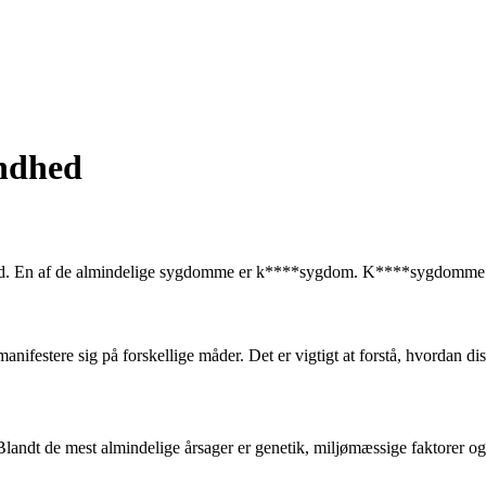
ndhed
ed. En af de almindelige sygdomme er k****sygdom. K****sygdomme ka
nifestere sig på forskellige måder. Det er vigtigt at forstå, hvordan d
Blandt de mest almindelige årsager er genetik, miljømæssige faktorer og 