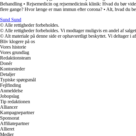
Behandling
•
Rejsemedicin og rejsemedicinsk klinik: Hvad du bør vide
flere gange? Hvor længe er man immun efter corona?
•
Alt, hvad du b
Sund Sund
© Alle rettigheder forbeholdes.
© Alle rettigheder forbeholdes. Vi modtager muligvis en andel af salget,
© Alt materiale på denne side er ophavsretligt beskyttet. Vi deltager i 
Bliv klogere på os
Vores historie
Vores grundlag
Redaktionsteam
Donér
Kontorsteder
Detaljer
Typiske spørgsmål
Fejlfinding
Anmeldelse
Jobopslag
Tip redaktionen
Alliancer
Kampagnepartner
Sponsorat
Affiliatepartner
Allieret
Medier