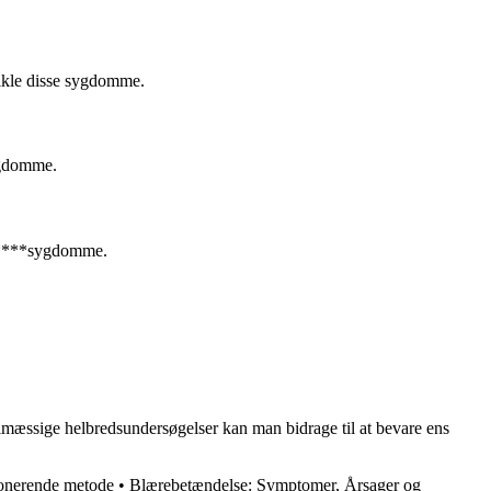
vikle disse sygdomme.
sygdomme.
e k****sygdomme.
elmæssige helbredsundersøgelser kan man bidrage til at bevare ens
ionerende metode
•
Blærebetændelse: Symptomer, Årsager og