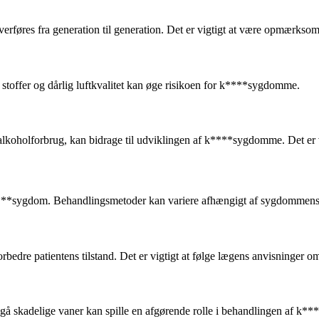
føres fra generation til generation. Det er vigtigt at være opmærksom p
stoffer og dårlig luftkvalitet kan øge risikoen for k****sygdomme.
 alkoholforbrug, kan bidrage til udviklingen af k****sygdomme. Det er 
k****sygdom. Behandlingsmetoder kan variere afhængigt af sygdommens
bedre patientens tilstand. Det er vigtigt at følge lægens anvisninger o
ndgå skadelige vaner kan spille en afgørende rolle i behandlingen af k