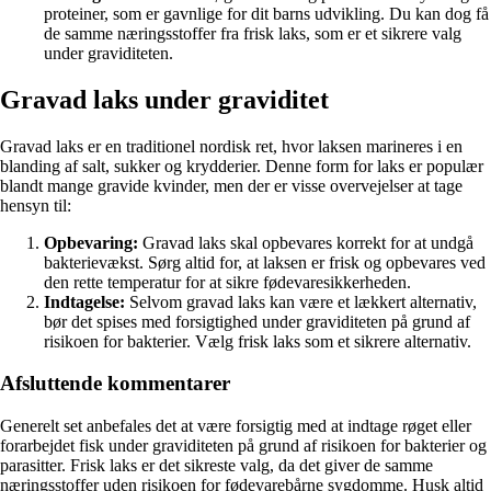
proteiner, som er gavnlige for dit barns udvikling. Du kan dog få
de samme næringsstoffer fra frisk laks, som er et sikrere valg
under graviditeten.
Gravad laks under graviditet
Gravad laks er en traditionel nordisk ret, hvor laksen marineres i en
blanding af salt, sukker og krydderier. Denne form for laks er populær
blandt mange gravide kvinder, men der er visse overvejelser at tage
hensyn til:
Opbevaring:
Gravad laks skal opbevares korrekt for at undgå
bakterievækst. Sørg altid for, at laksen er frisk og opbevares ved
den rette temperatur for at sikre fødevaresikkerheden.
Indtagelse:
Selvom gravad laks kan være et lækkert alternativ,
bør det spises med forsigtighed under graviditeten på grund af
risikoen for bakterier. Vælg frisk laks som et sikrere alternativ.
Afsluttende kommentarer
Generelt set anbefales det at være forsigtig med at indtage røget eller
forarbejdet fisk under graviditeten på grund af risikoen for bakterier og
parasitter. Frisk laks er det sikreste valg, da det giver de samme
næringsstoffer uden risikoen for fødevarebårne sygdomme. Husk altid