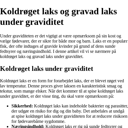
Koldrøget laks og gravad laks
under graviditet
Under graviditeten er det vigtigt at være opmærksom på sin kost og
vælge fødevarer, der er sikre for både mor og barn. Laks er en populær
fisk, der ofte indtages af gravide kvinder på grund af dens sunde
fedtsyrer og næringsindhold. I denne artikel vil vi se nærmere på
koldrøget laks og gravad laks under graviditet.
Koldrøget laks under graviditet
Koldrøget laks er en form for forarbejdet laks, der er blevet røget ved
lav temperatur. Denne proces giver laksen en karakteristisk smag og
tekstur, som mange elsker. Når det kommer til at spise koldrøget laks
under graviditet, er der visse ting, du skal være opmærksom på:
Sikkerhed:
Koldrøget laks kan indeholde bakterier og parasitter,
der udgør en risiko for dig og din baby. Det anbefales at undgå
at spise koldrøget laks under graviditeten for at reducere risikoen
for fødevarebårne sygdomme.
Næringsindhold:
Koldrøget laks er rig på sunde fedtsyrer og