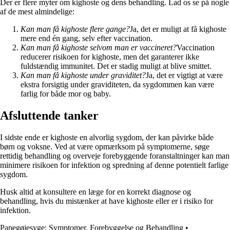
Der er flere myter om kighoste og dens behandling. Lad os se på nogle
af de mest almindelige:
Kan man få kighoste flere gange?
Ja, det er muligt at få kighoste
mere end én gang, selv efter vaccination.
Kan man få kighoste selvom man er vaccineret?
Vaccination
reducerer risikoen for kighoste, men det garanterer ikke
fuldstændig immunitet. Det er stadig muligt at blive smittet.
Kan man få kighoste under graviditet?
Ja, det er vigtigt at være
ekstra forsigtig under graviditeten, da sygdommen kan være
farlig for både mor og baby.
Afsluttende tanker
I sidste ende er kighoste en alvorlig sygdom, der kan påvirke både
børn og voksne. Ved at være opmærksom på symptomerne, søge
rettidig behandling og overveje forebyggende foranstaltninger kan man
minimere risikoen for infektion og spredning af denne potentielt farlige
sygdom.
Husk altid at konsultere en læge for en korrekt diagnose og
behandling, hvis du mistænker at have kighoste eller er i risiko for
infektion.
Papegøjesyge: Symptomer, Forebyggelse og Behandling
•