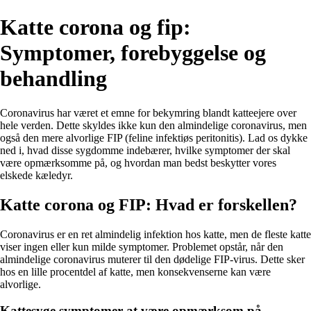
Katte corona og fip:
Symptomer, forebyggelse og
behandling
Coronavirus har været et emne for bekymring blandt katteejere over
hele verden. Dette skyldes ikke kun den almindelige coronavirus, men
også den mere alvorlige FIP (feline infektiøs peritonitis). Lad os dykke
ned i, hvad disse sygdomme indebærer, hvilke symptomer der skal
være opmærksomme på, og hvordan man bedst beskytter vores
elskede kæledyr.
Katte corona og FIP: Hvad er forskellen?
Coronavirus er en ret almindelig infektion hos katte, men de fleste katte
viser ingen eller kun milde symptomer. Problemet opstår, når den
almindelige coronavirus muterer til den dødelige FIP-virus. Dette sker
hos en lille procentdel af katte, men konsekvenserne kan være
alvorlige.
Kattesyge symptomer at være opmærksom på