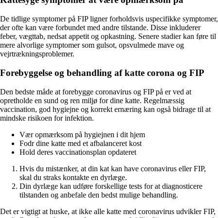
De tidlige symptomer på FIP ligner forholdsvis uspecifikke symptomer,
der ofte kan være forbundet med andre tilstande. Disse inkluderer
feber, vægttab, nedsat appetit og opkastning. Senere stadier kan føre til
mere alvorlige symptomer som gulsot, opsvulmede mave og
vejrtrækningsproblemer.
Forebyggelse og behandling af katte corona og FIP
Den bedste måde at forebygge coronavirus og FIP på er ved at
opretholde en sund og ren miljø for dine katte. Regelmæssig
vaccination, god hygiejne og korrekt ernæring kan også bidrage til at
mindske risikoen for infektion.
Vær opmærksom på hygiejnen i dit hjem
Fodr dine katte med et afbalanceret kost
Hold deres vaccinationsplan opdateret
Hvis du mistænker, at din kat kan have coronavirus eller FIP,
skal du straks kontakte en dyrlæge.
Din dyrlæge kan udføre forskellige tests for at diagnosticere
tilstanden og anbefale den bedst mulige behandling.
Det er vigtigt at huske, at ikke alle katte med coronavirus udvikler FIP,