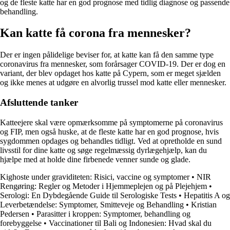
og de fleste katte har en god prognose med tidlig diagnose og passende
behandling.
Kan katte få corona fra mennesker?
Der er ingen pålidelige beviser for, at katte kan få den samme type
coronavirus fra mennesker, som forårsager COVID-19. Der er dog en
variant, der blev opdaget hos katte på Cypern, som er meget sjælden
og ikke menes at udgøre en alvorlig trussel mod katte eller mennesker.
Afsluttende tanker
Katteejere skal være opmærksomme på symptomerne på coronavirus
og FIP, men også huske, at de fleste katte har en god prognose, hvis
sygdommen opdages og behandles tidligt. Ved at opretholde en sund
livsstil for dine katte og søge regelmæssig dyrlægehjælp, kan du
hjælpe med at holde dine firbenede venner sunde og glade.
Kighoste under graviditeten: Risici, vaccine og symptomer
•
NIR
Rengøring: Regler og Metoder i Hjemmeplejen og på Plejehjem
•
Serologi: En Dybdegående Guide til Serologiske Tests
•
Hepatitis A og
Leverbetændelse: Symptomer, Smitteveje og Behandling
•
Kristian
Pedersen
•
Parasitter i kroppen: Symptomer, behandling og
forebyggelse
•
Vaccinationer til Bali og Indonesien: Hvad skal du