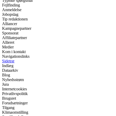
Typiske spørgsmål
Fejlfinding
Anmeldelse
Jobopslag
Tip redaktionen
Alliancer
Kampagnepartner
Sponsorat
Affiliatepartner
Allieret
Medier
Kom i kontakt
Navigationslinks
Sidetræ
Indlæg
Dataarkiv
Blog
Nyhedsstrøm
Jura
Internetcookies
Privatlivspolitik
Brugsret
Forudsætninger
Tilgang
Klimaomstilling