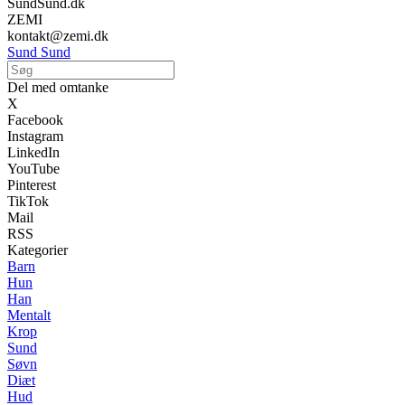
SundSund.dk
ZEMI
kontakt@zemi.dk
Sund Sund
Del med omtanke
X
Facebook
Instagram
LinkedIn
YouTube
Pinterest
TikTok
Mail
RSS
Kategorier
Barn
Hun
Han
Mentalt
Krop
Sund
Søvn
Diæt
Hud