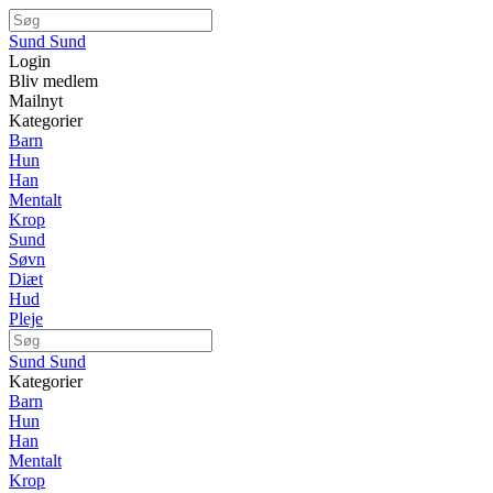
Sund Sund
Login
Bliv medlem
Mailnyt
Kategorier
Barn
Hun
Han
Mentalt
Krop
Sund
Søvn
Diæt
Hud
Pleje
Sund Sund
Kategorier
Barn
Hun
Han
Mentalt
Krop