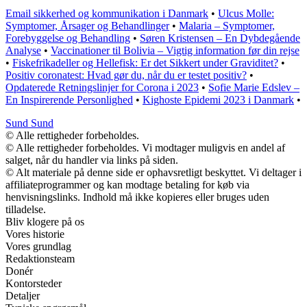
Email sikkerhed og kommunikation i Danmark
•
Ulcus Molle:
Symptomer, Årsager og Behandlinger
•
Malaria – Symptomer,
Forebyggelse og Behandling
•
Søren Kristensen – En Dybdegående
Analyse
•
Vaccinationer til Bolivia – Vigtig information før din rejse
•
Fiskefrikadeller og Hellefisk: Er det Sikkert under Graviditet?
•
Positiv coronatest: Hvad gør du, når du er testet positiv?
•
Opdaterede Retningslinjer for Corona i 2023
•
Sofie Marie Edslev –
En Inspirerende Personlighed
•
Kighoste Epidemi 2023 i Danmark
•
Sund Sund
© Alle rettigheder forbeholdes.
© Alle rettigheder forbeholdes. Vi modtager muligvis en andel af
salget, når du handler via links på siden.
© Alt materiale på denne side er ophavsretligt beskyttet. Vi deltager i
affiliateprogrammer og kan modtage betaling for køb via
henvisningslinks. Indhold må ikke kopieres eller bruges uden
tilladelse.
Bliv klogere på os
Vores historie
Vores grundlag
Redaktionsteam
Donér
Kontorsteder
Detaljer