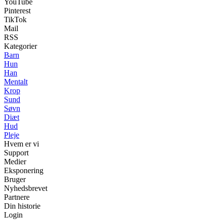
YouTube
Pinterest
TikTok
Mail
RSS
Kategorier
Barn
Hun
Han
Mentalt
Krop
Sund
Søvn
Diæt
Hud
Pleje
Hvem er vi
Support
Medier
Eksponering
Bruger
Nyhedsbrevet
Partnere
Din historie
Login