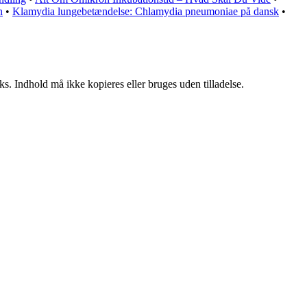
n
•
Klamydia lungebetændelse: Chlamydia pneumoniae på dansk
•
ks. Indhold må ikke kopieres eller bruges uden tilladelse.