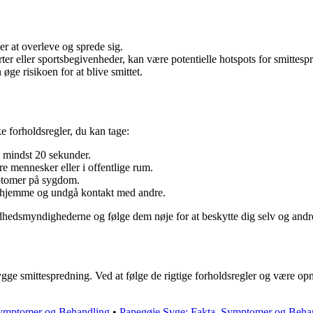
ser at overleve og sprede sig.
ter eller sportsbegivenheder, kan være potentielle hotspots for smittesp
øge risikoen for at blive smittet.
e forholdsregler, du kan tage:
 mindst 20 sekunder.
e mennesker eller i offentlige rum.
ptomer på sygdom.
e hjemme og undgå kontakt med andre.
ndhedsmyndighederne og følge dem nøje for at beskytte dig selv og andr
gge smittespredning. Ved at følge de rigtige forholdsregler og være opmæ
ymptomer og Behandling
•
Papegøje Syge: Fakta, Symptomer og Beha