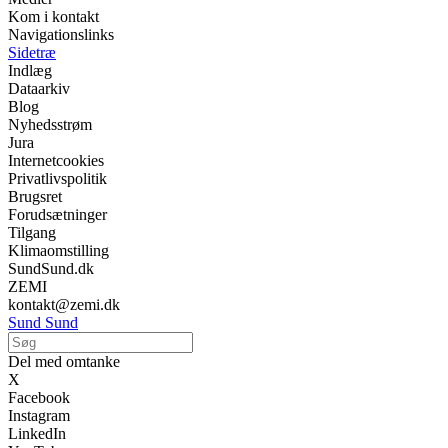
Kom i kontakt
Navigationslinks
Sidetræ
Indlæg
Dataarkiv
Blog
Nyhedsstrøm
Jura
Internetcookies
Privatlivspolitik
Brugsret
Forudsætninger
Tilgang
Klimaomstilling
SundSund.dk
ZEMI
kontakt@zemi.dk
Sund Sund
Del med omtanke
X
Facebook
Instagram
LinkedIn