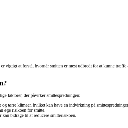
r vigtigt at forstå, hvornår smitten er mest udbredt for at kunne træffe 
en?
llige faktorer, der påvirker smittespredningen:
e og tørre klimaer, hvilket kan have en indvirkning på smittespredninge
n øge risikoen for smitte.
kan bidrage til at reducere smitterisikoen.