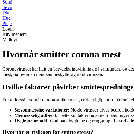
Sund
Søvn
Diæt
Hud
Pleje
Login
Bliv medlem
Mailnyt
Hvornår smitter corona mest
Coronavirusset har haft en betydelig indvirkning på samfundet, og det e
mest, og hvordan man kan beskytte sig mod virussen.
Hvilke faktorer påvirker smittespredning
For at forstå hvornår corona smitter mest, er det vigtigt at se på forske
Sæsonmæssige variationer:
Nogle virusser trives bedre i kold
Menneskelig adfærd:
Tætte kontakter og store forsamlinger ka
Hygiejneforhold:
God håndhygiejne og rengøring af overflader 
Hvornår er risikoen for smitte størst?