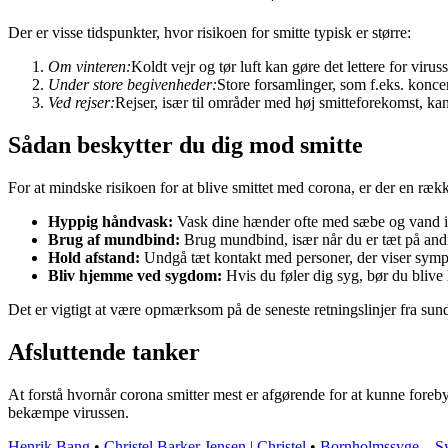
Der er visse tidspunkter, hvor risikoen for smitte typisk er større:
Om vinteren:
Koldt vejr og tør luft kan gøre det lettere for virus
Under store begivenheder:
Store forsamlinger, som f.eks. koncer
Ved rejser:
Rejser, især til områder med høj smitteforekomst, kan 
Sådan beskytter du dig mod smitte
For at mindske risikoen for at blive smittet med corona, er der en rækk
Hyppig håndvask:
Vask dine hænder ofte med sæbe og vand i
Brug af mundbind:
Brug mundbind, især når du er tæt på andr
Hold afstand:
Undgå tæt kontakt med personer, der viser sym
Bliv hjemme ved sygdom:
Hvis du føler dig syg, bør du bliv
Det er vigtigt at være opmærksom på de seneste retningslinjer fra su
Afsluttende tanker
At forstå hvornår corona smitter mest er afgørende for at kunne foreby
bekæmpe virussen.
Henrik Bang
•
Christel Barker Jensen | Christel
•
Bornholmssyge – S