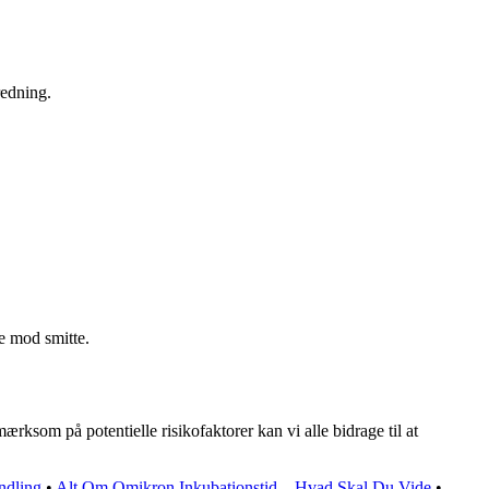
redning.
e mod smitte.
rksom på potentielle risikofaktorer kan vi alle bidrage til at
ndling
•
Alt Om Omikron Inkubationstid – Hvad Skal Du Vide
•