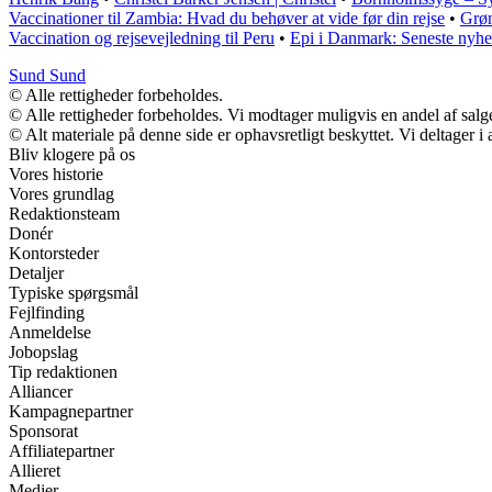
Vaccinationer til Zambia: Hvad du behøver at vide før din rejse
•
Grøn
Vaccination og rejsevejledning til Peru
•
Epi i Danmark: Seneste nyhe
Sund Sund
© Alle rettigheder forbeholdes.
© Alle rettigheder forbeholdes. Vi modtager muligvis en andel af salge
© Alt materiale på denne side er ophavsretligt beskyttet. Vi deltager 
Bliv klogere på os
Vores historie
Vores grundlag
Redaktionsteam
Donér
Kontorsteder
Detaljer
Typiske spørgsmål
Fejlfinding
Anmeldelse
Jobopslag
Tip redaktionen
Alliancer
Kampagnepartner
Sponsorat
Affiliatepartner
Allieret
Medier