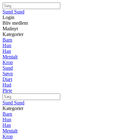
Sund Sund
Login
Bliv medlem
Mailnyt
Kategorier
Barn
Hun
Han
Mentalt
Krop
Sund
Søvn
Diæt
Hud
Pleje
Sund Sund
Kategorier
Barn
Hun
Han
Mentalt
Krop