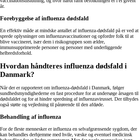
vaccinationstilslutning, og hvor hårdt ramt befolkningen er i et givent
år.
Forebyggelse af influenza dødsfald
En effektiv måde at mindske antallet af influenza-dødsfald på er ved at
sprede oplysninger om influenzavaccinationer og opfordre folk til at
blive vaccineret, især dem i risikogruppen som ældre,
immunsupprimerede personer og personer med underliggende
helbredsforhold.
Hvordan håndteres influenza dødsfald i
Danmark?
Når der er rapporteret om influenza-dødsfald i Danmark, følger
sundhedsmyndighederne en fast procedure for at undersøge årsagen til
dødsfaldet og for at hindre spredning af influenzavirusset. Der tilbydes
også støtte og vejledning til pårørende til den afdøde.
Behandling af influenza
For de fleste mennesker er influenza en selvafgrænsende sygdom, der
kan behandles derhjemme med hvile, væske og eventuel medicinsk