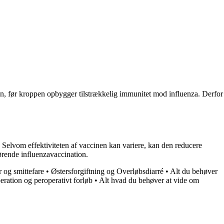
nen, før kroppen opbygger tilstrækkelig immunitet mod influenza. Derfor
 Selvom effektiviteten af ​​vaccinen kan variere, kan den reducere
rørende influenzavaccination.
 og smittefare
•
Østersforgiftning og Overløbsdiarré
•
Alt du behøver
peration og peroperativt forløb
•
Alt hvad du behøver at vide om