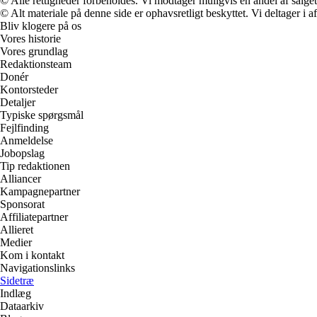
© Alle rettigheder forbeholdes. Vi modtager muligvis en andel af salget,
© Alt materiale på denne side er ophavsretligt beskyttet. Vi deltager i 
Bliv klogere på os
Vores historie
Vores grundlag
Redaktionsteam
Donér
Kontorsteder
Detaljer
Typiske spørgsmål
Fejlfinding
Anmeldelse
Jobopslag
Tip redaktionen
Alliancer
Kampagnepartner
Sponsorat
Affiliatepartner
Allieret
Medier
Kom i kontakt
Navigationslinks
Sidetræ
Indlæg
Dataarkiv