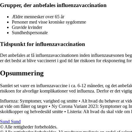
Grupper, der anbefales influenzavaccination
Ældre mennesker over 65 år
Personer med visse kroniske sygdomme
Gravide kvinder
Sundhedspersonale
Tidspunkt for influenzavaccination
Det anbefales at få influenzavaccinationen inden influenzasæsonen begyn
er det bedst at blive vaccineret i god tid før risikoen for eksponering for
Opsummering
Samlet set varer en influenzavaccine i ca. 6-12 måneder, og det anbefale
risikoen for alvorlige komplikationer ved influenza. Derfor er det vigt
Influenza: Symptomer, varighed og smitte
•
Alt hvad du behøver at vi
at vide om flåter og tæger
•
Ny Corona Variant 2023: Symptomer og In
skoldkopper og helvedesild smitte
•
Listeria: Alt hvad du skal vide om l
Sund Sund
© Alle rettigheder forbeholdes.