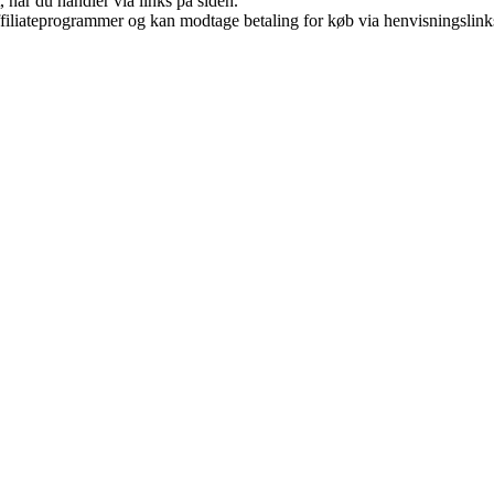
 når du handler via links på siden.
affiliateprogrammer og kan modtage betaling for køb via henvisningslinks