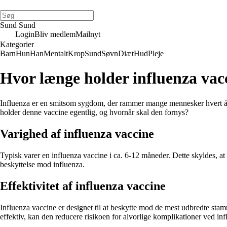
Sund Sund
Login
Bliv medlem
Mailnyt
Kategorier
Barn
Hun
Han
Mentalt
Krop
Sund
Søvn
Diæt
Hud
Pleje
Hvor længe holder influenza vac
Influenza er en smitsom sygdom, der rammer mange mennesker hvert år, 
holder denne vaccine egentlig, og hvornår skal den fornys?
Varighed af influenza vaccine
Typisk varer en influenza vaccine i ca. 6-12 måneder. Dette skyldes, at 
beskyttelse mod influenza.
Effektivitet af influenza vaccine
Influenza vaccine er designet til at beskytte mod de mest udbredte sta
effektiv, kan den reducere risikoen for alvorlige komplikationer ved i