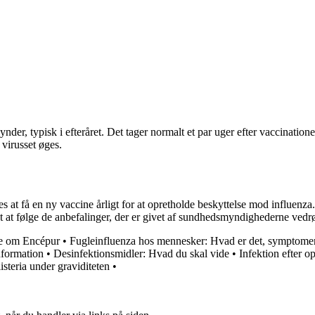
der, typisk i efteråret. Det tager normalt et par uger efter vaccinatio
 virusset øges.
s at få en ny vaccine årligt for at opretholde beskyttelse mod influenza.
igt at følge de anbefalinger, der er givet af sundhedsmyndighederne ved
de om Encépur
•
Fugleinfluenza hos mennesker: Hvad er det, symptomer
formation
•
Desinfektionsmidler: Hvad du skal vide
•
Infektion efter o
isteria under graviditeten
•