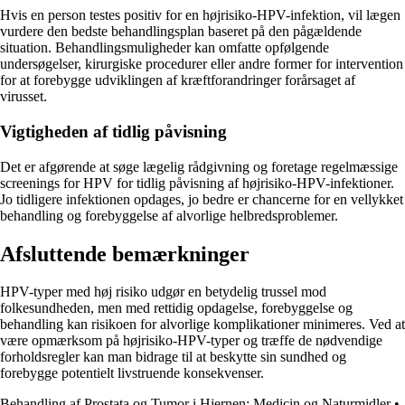
Hvis en person testes positiv for en højrisiko-HPV-infektion, vil lægen
vurdere den bedste behandlingsplan baseret på den pågældende
situation. Behandlingsmuligheder kan omfatte opfølgende
undersøgelser, kirurgiske procedurer eller andre former for intervention
for at forebygge udviklingen af kræftforandringer forårsaget af
virusset.
Vigtigheden af tidlig påvisning
Det er afgørende at søge lægelig rådgivning og foretage regelmæssige
screenings for HPV for tidlig påvisning af højrisiko-HPV-infektioner.
Jo tidligere infektionen opdages, jo bedre er chancerne for en vellykket
behandling og forebyggelse af alvorlige helbredsproblemer.
Afsluttende bemærkninger
HPV-typer med høj risiko udgør en betydelig trussel mod
folkesundheden, men med rettidig opdagelse, forebyggelse og
behandling kan risikoen for alvorlige komplikationer minimeres. Ved at
være opmærksom på højrisiko-HPV-typer og træffe de nødvendige
forholdsregler kan man bidrage til at beskytte sin sundhed og
forebygge potentielt livstruende konsekvenser.
Behandling af Prostata og Tumor i Hjernen: Medicin og Naturmidler
•