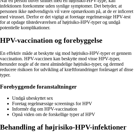
Når en person bliver smittet med en højrisiko-HPV-type, kan
infektionen forekomme uden synlige symptomer. Det betyder, at
personen ikke nødvendigvis vil være opmærksom på, at de er inficeret
med virusset. Derfor er det vigtigt at foretage regelmæssige HPV-test
for at opdage tilstedeværelsen af højrisiko-HPV-typer og undgå
potentielle komplikationer.
HPV-vaccination og forebyggelse
En effektiv måde at beskytte sig mod højrisiko-HPV-typer er gennem
vaccination. HPV-vaccinen kan beskytte mod visse HPV-typer,
herunder nogle af de mest almindelige højrisiko-typer, og dermed
reducere risikoen for udvikling af kræftforandringer forårsaget af disse
typer.
Forebyggende foranstaltninger
Undgå ubeskyttet sex
Foretag regelmæssige screenings for HPV
Informér dig om HPV-vaccination
Opnå viden om de forskellige typer af HPV
Behandling af højrisiko-HPV-infektioner