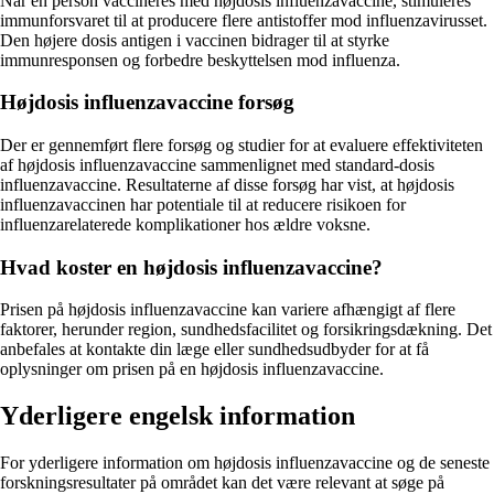
Når en person vaccineres med højdosis influenzavaccine, stimuleres
immunforsvaret til at producere flere antistoffer mod influenzavirusset.
Den højere dosis antigen i vaccinen bidrager til at styrke
immunresponsen og forbedre beskyttelsen mod influenza.
Højdosis influenzavaccine forsøg
Der er gennemført flere forsøg og studier for at evaluere effektiviteten
af højdosis influenzavaccine sammenlignet med standard-dosis
influenzavaccine. Resultaterne af disse forsøg har vist, at højdosis
influenzavaccinen har potentiale til at reducere risikoen for
influenzarelaterede komplikationer hos ældre voksne.
Hvad koster en højdosis influenzavaccine?
Prisen på højdosis influenzavaccine kan variere afhængigt af flere
faktorer, herunder region, sundhedsfacilitet og forsikringsdækning. Det
anbefales at kontakte din læge eller sundhedsudbyder for at få
oplysninger om prisen på en højdosis influenzavaccine.
Yderligere engelsk information
For yderligere information om højdosis influenzavaccine og de seneste
forskningsresultater på området kan det være relevant at søge på