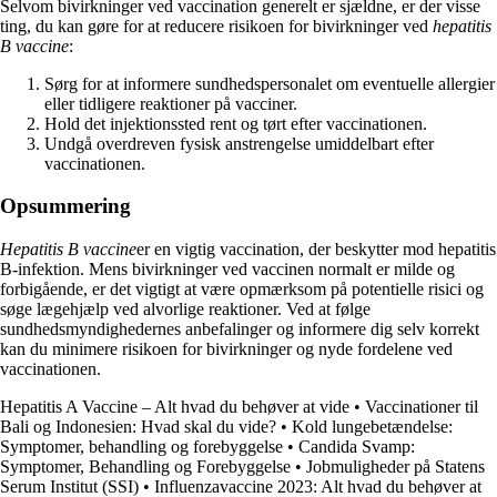
Selvom bivirkninger ved vaccination generelt er sjældne, er der visse
ting, du kan gøre for at reducere risikoen for bivirkninger ved
hepatitis
B vaccine
:
Sørg for at informere sundhedspersonalet om eventuelle allergier
eller tidligere reaktioner på vacciner.
Hold det injektionssted rent og tørt efter vaccinationen.
Undgå overdreven fysisk anstrengelse umiddelbart efter
vaccinationen.
Opsummering
Hepatitis B vaccine
er en vigtig vaccination, der beskytter mod hepatitis
B-infektion. Mens bivirkninger ved vaccinen normalt er milde og
forbigående, er det vigtigt at være opmærksom på potentielle risici og
søge lægehjælp ved alvorlige reaktioner. Ved at følge
sundhedsmyndighedernes anbefalinger og informere dig selv korrekt
kan du minimere risikoen for bivirkninger og nyde fordelene ved
vaccinationen.
Hepatitis A Vaccine – Alt hvad du behøver at vide
•
Vaccinationer til
Bali og Indonesien: Hvad skal du vide?
•
Kold lungebetændelse:
Symptomer, behandling og forebyggelse
•
Candida Svamp:
Symptomer, Behandling og Forebyggelse
•
Jobmuligheder på Statens
Serum Institut (SSI)
•
Influenzavaccine 2023: Alt hvad du behøver at