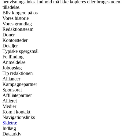
henvisningslinks. Indhold må ikke kopieres eller bruges uden
tilladelse.
Bliv klogere på os
Vores historie
Vores grundlag
Redaktionsteam
Donér
Kontorsteder
Detaljer
Typiske spørgsmål
Fejlfinding
Anmeldelse
Jobopslag
Tip redaktionen
Alliancer
Kampagnepartner
Sponsorat
Affiliatepartner
Allieret
Medier
Kom i kontakt
Navigationslinks
Sidetræ
Indlæg
Dataarkiv