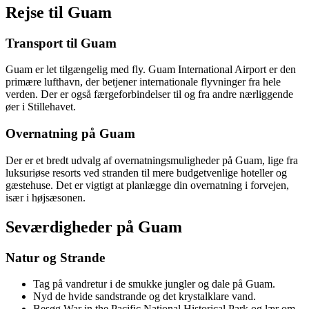
Rejse til Guam
Transport til Guam
Guam er let tilgængelig med fly. Guam International Airport er den
primære lufthavn, der betjener internationale flyvninger fra hele
verden. Der er også færgeforbindelser til og fra andre nærliggende
øer i Stillehavet.
Overnatning på Guam
Der er et bredt udvalg af overnatningsmuligheder på Guam, lige fra
luksuriøse resorts ved stranden til mere budgetvenlige hoteller og
gæstehuse. Det er vigtigt at planlægge din overnatning i forvejen,
især i højsæsonen.
Seværdigheder på Guam
Natur og Strande
Tag på vandretur i de smukke jungler og dale på Guam.
Nyd de hvide sandstrande og det krystalklare vand.
Besøg War in the Pacific National Historical Park og lær om