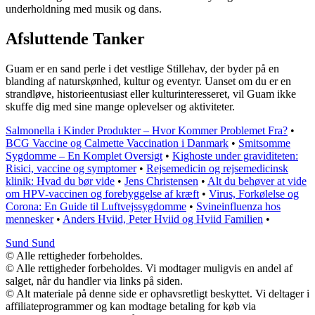
underholdning med musik og dans.
Afsluttende Tanker
Guam er en sand perle i det vestlige Stillehav, der byder på en
blanding af naturskønhed, kultur og eventyr. Uanset om du er en
strandløve, historieentusiast eller kulturinteresseret, vil Guam ikke
skuffe dig med sine mange oplevelser og aktiviteter.
Salmonella i Kinder Produkter – Hvor Kommer Problemet Fra?
•
BCG Vaccine og Calmette Vaccination i Danmark
•
Smitsomme
Sygdomme – En Komplet Oversigt
•
Kighoste under graviditeten:
Risici, vaccine og symptomer
•
Rejsemedicin og rejsemedicinsk
klinik: Hvad du bør vide
•
Jens Christensen
•
Alt du behøver at vide
om HPV-vaccinen og forebyggelse af kræft
•
Virus, Forkølelse og
Corona: En Guide til Luftvejssygdomme
•
Svineinfluenza hos
mennesker
•
Anders Hviid, Peter Hviid og Hviid Familien
•
Sund Sund
© Alle rettigheder forbeholdes.
© Alle rettigheder forbeholdes. Vi modtager muligvis en andel af
salget, når du handler via links på siden.
© Alt materiale på denne side er ophavsretligt beskyttet. Vi deltager i
affiliateprogrammer og kan modtage betaling for køb via