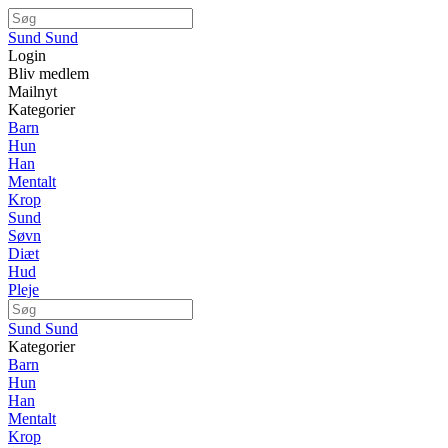
Sund Sund
Login
Bliv medlem
Mailnyt
Kategorier
Barn
Hun
Han
Mentalt
Krop
Sund
Søvn
Diæt
Hud
Pleje
Sund Sund
Kategorier
Barn
Hun
Han
Mentalt
Krop