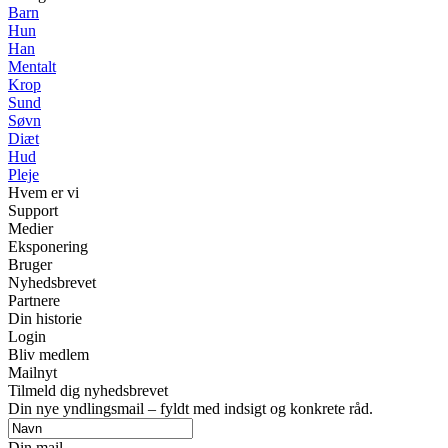
Barn
Hun
Han
Mentalt
Krop
Sund
Søvn
Diæt
Hud
Pleje
Hvem er vi
Support
Medier
Eksponering
Bruger
Nyhedsbrevet
Partnere
Din historie
Login
Bliv medlem
Mailnyt
Tilmeld dig nyhedsbrevet
Din nye yndlingsmail – fyldt med indsigt og konkrete råd.
Din mail