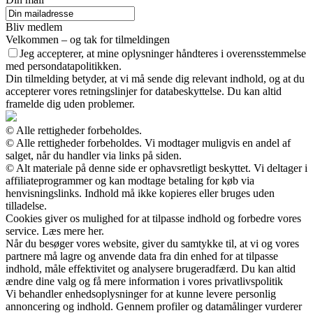
Bliv medlem
Velkommen – og tak for tilmeldingen
Jeg accepterer, at mine oplysninger håndteres i overensstemmelse
med persondatapolitikken.
Din tilmelding betyder, at vi må sende dig relevant indhold, og at du
accepterer vores retningslinjer for databeskyttelse. Du kan altid
framelde dig uden problemer.
© Alle rettigheder forbeholdes.
© Alle rettigheder forbeholdes. Vi modtager muligvis en andel af
salget, når du handler via links på siden.
© Alt materiale på denne side er ophavsretligt beskyttet. Vi deltager i
affiliateprogrammer og kan modtage betaling for køb via
henvisningslinks. Indhold må ikke kopieres eller bruges uden
tilladelse.
Cookies giver os mulighed for at tilpasse indhold og forbedre vores
service. Læs mere her.
Når du besøger vores website, giver du samtykke til, at vi og vores
partnere må lagre og anvende data fra din enhed for at tilpasse
indhold, måle effektivitet og analysere brugeradfærd. Du kan altid
ændre dine valg og få mere information i vores privatlivspolitik
Vi behandler enhedsoplysninger for at kunne levere personlig
annoncering og indhold. Gennem profiler og datamålinger vurderer