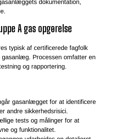
f gasanlæggets dokumentation,
re.
uppe A gas opgørelse
 typisk af certificerede fagfolk
or gasanlæg. Processen omfatter en
testning og rapportering.
år gasanlægget for at identificere
ler andre sikkerhedsrisici.
llige tests og målinger for at
e og funktionalitet.