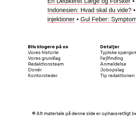
En Dedikeret Læge og Forsker
Indonesien: Hvad skal du vide?
injektioner
•
Gul Feber: Symptom
Bliv klogere på os
Detaljer
Vores historie
Typiske spørgs
Vores grundlag
Fejlfinding
Redaktionsteam
Anmeldelse
Donér
Jobopslag
Kontorsteder
Tip redaktionen
© Alt materiale på denne side er ophavsretligt b