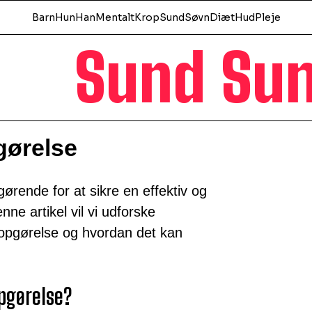
Barn
Hun
Han
Mentalt
Krop
Sund
Søvn
Diæt
Hud
Pleje
Sund Su
gørelse
ørende for at sikre en effektiv og
nne artikel vil vi udforske
opgørelse og hvordan det kan
pgørelse?