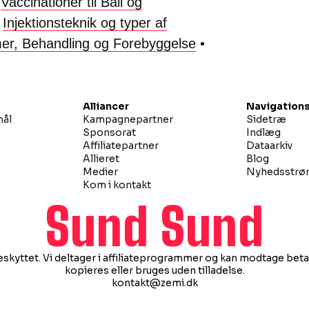
•
Vaccinationer til Bali og
•
Injektionsteknik og typer af
er, Behandling og Forebyggelse
•
Alliancer
Navigations
mål
Kampagnepartner
Sidetræ
Sponsorat
Indlæg
Affiliatepartner
Dataarkiv
Allieret
Blog
Medier
Nyhedsstr
Kom i kontakt
Sund Sund
eskyttet. Vi deltager i affiliateprogrammer og kan modtage betal
kopieres eller bruges uden tilladelse.
kontakt@zemi.dk