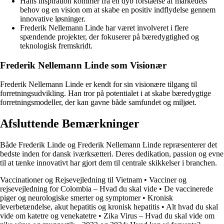
Hans inspiration kommer fra en dyb forståelse af markedets
behov og en vision om at skabe en positiv indflydelse gennem
innovative løsninger.
Frederik Nellemann Linde har været involveret i flere
spændende projekter, der fokuserer på bæredygtighed og
teknologisk fremskridt.
Frederik Nellemann Linde som Visionær
Frederik Nellemann Linde er kendt for sin visionære tilgang til
forretningsudvikling. Han tror på potentialet i at skabe bæredygtige
forretningsmodeller, der kan gavne både samfundet og miljøet.
Afsluttende Bemærkninger
Både Frederik Linde og Frederik Nellemann Linde repræsenterer det
bedste inden for dansk iværksætteri. Deres dedikation, passion og evne
til at tænke innovativt har gjort dem til centrale skikkelser i branchen.
Vaccinationer og Rejsevejledning til Vietnam
•
Vacciner og
rejsevejledning for Colombia – Hvad du skal vide
•
De vaccinerede
piger og neurologiske smerter og symptomer
•
Kronisk
leverbetændelse, akut hepatitis og kronisk hepatitis
•
Alt hvad du skal
vide om katetre og venekatetre
•
Zika Virus – Hvad du skal vide om