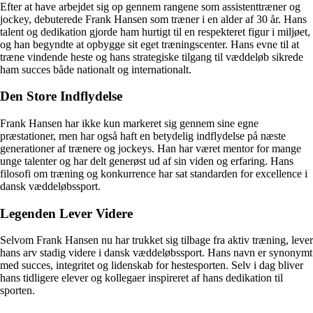
Efter at have arbejdet sig op gennem rangene som assistenttræner og
jockey, debuterede Frank Hansen som træner i en alder af 30 år. Hans
talent og dedikation gjorde ham hurtigt til en respekteret figur i miljøet,
og han begyndte at opbygge sit eget træningscenter. Hans evne til at
træne vindende heste og hans strategiske tilgang til væddeløb sikrede
ham succes både nationalt og internationalt.
Den Store Indflydelse
Frank Hansen har ikke kun markeret sig gennem sine egne
præstationer, men har også haft en betydelig indflydelse på næste
generationer af trænere og jockeys. Han har været mentor for mange
unge talenter og har delt generøst ud af sin viden og erfaring. Hans
filosofi om træning og konkurrence har sat standarden for excellence i
dansk væddeløbssport.
Legenden Lever Videre
Selvom Frank Hansen nu har trukket sig tilbage fra aktiv træning, lever
hans arv stadig videre i dansk væddeløbssport. Hans navn er synonymt
med succes, integritet og lidenskab for hestesporten. Selv i dag bliver
hans tidligere elever og kollegaer inspireret af hans dedikation til
sporten.