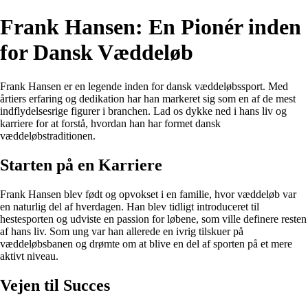
Frank Hansen: En Pionér inden
for Dansk Væddeløb
Frank Hansen er en legende inden for dansk væddeløbssport. Med
årtiers erfaring og dedikation har han markeret sig som en af de mest
indflydelsesrige figurer i branchen. Lad os dykke ned i hans liv og
karriere for at forstå, hvordan han har formet dansk
væddeløbstraditionen.
Starten på en Karriere
Frank Hansen blev født og opvokset i en familie, hvor væddeløb var
en naturlig del af hverdagen. Han blev tidligt introduceret til
hestesporten og udviste en passion for løbene, som ville definere resten
af hans liv. Som ung var han allerede en ivrig tilskuer på
væddeløbsbanen og drømte om at blive en del af sporten på et mere
aktivt niveau.
Vejen til Succes