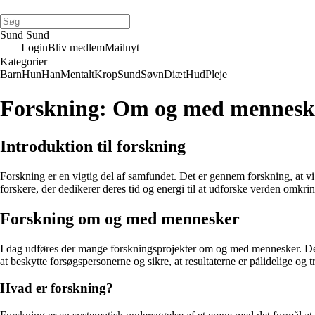
Sund Sund
Login
Bliv medlem
Mailnyt
Kategorier
Barn
Hun
Han
Mentalt
Krop
Sund
Søvn
Diæt
Hud
Pleje
Forskning: Om og med mennesker
Introduktion til forskning
Forskning er en vigtig del af samfundet. Det er gennem forskning, at vi
forskere, der dedikerer deres tid og energi til at udforske verden omkrin
Forskning om og med mennesker
I dag udføres der mange forskningsprojekter om og med mennesker. Det
at beskytte forsøgspersonerne og sikre, at resultaterne er pålidelige og 
Hvad er forskning?