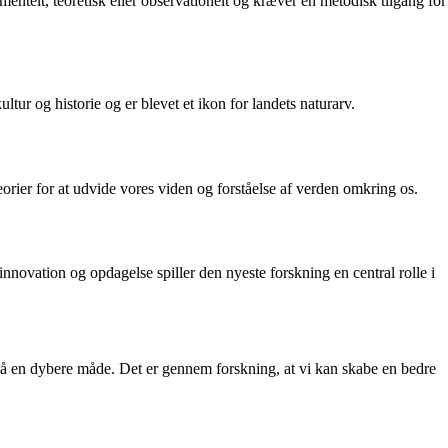
ntelt, teoretisk eller observationelt og kræver en metodisk tilgang for
ur og historie og er blevet et ikon for landets naturarv.
eorier for at udvide vores viden og forståelse af verden omkring os.
ovation og opdagelse spiller den nyeste forskning en central rolle i
 på en dybere måde. Det er gennem forskning, at vi kan skabe en bedre