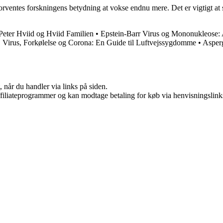
orventes forskningens betydning at vokse endnu mere. Det er vigtigt at s
Peter Hviid og Hviid Familien
•
Epstein-Barr Virus og Mononukleose: 
•
Virus, Forkølelse og Corona: En Guide til Luftvejssygdomme
•
Asperg
 når du handler via links på siden.
affiliateprogrammer og kan modtage betaling for køb via henvisningslinks