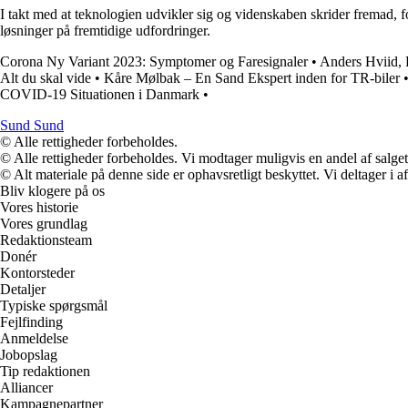
I takt med at teknologien udvikler sig og videnskaben skrider fremad, f
løsninger på fremtidige udfordringer.
Corona Ny Variant 2023: Symptomer og Faresignaler
•
Anders Hviid, 
Alt du skal vide
•
Kåre Mølbak – En Sand Ekspert inden for TR-biler
COVID-19 Situationen i Danmark
•
Sund Sund
© Alle rettigheder forbeholdes.
© Alle rettigheder forbeholdes. Vi modtager muligvis en andel af salget,
© Alt materiale på denne side er ophavsretligt beskyttet. Vi deltager i 
Bliv klogere på os
Vores historie
Vores grundlag
Redaktionsteam
Donér
Kontorsteder
Detaljer
Typiske spørgsmål
Fejlfinding
Anmeldelse
Jobopslag
Tip redaktionen
Alliancer
Kampagnepartner