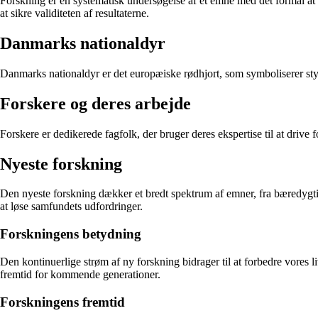
Forskning er en systematisk undersøgelse af et emne med det formål at o
at sikre validiteten af resultaterne.
Danmarks nationaldyr
Danmarks nationaldyr er det europæiske rødhjort, som symboliserer styrk
Forskere og deres arbejde
Forskere er dedikerede fagfolk, der bruger deres ekspertise til at drive
Nyeste forskning
Den nyeste forskning dækker et bredt spektrum af emner, fra bæredygtig
at løse samfundets udfordringer.
Forskningens betydning
Den kontinuerlige strøm af ny forskning bidrager til at forbedre vores
fremtid for kommende generationer.
Forskningens fremtid