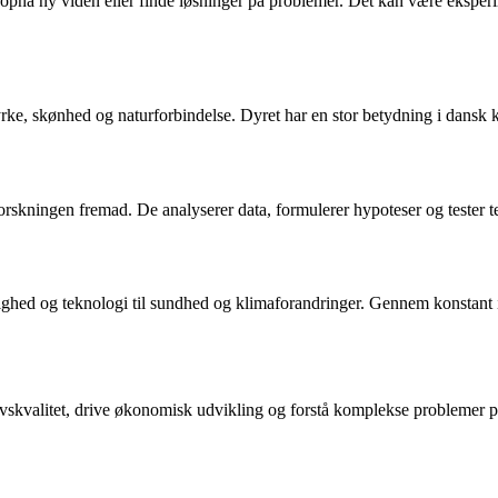
pnå ny viden eller finde løsninger på problemer. Det kan være eksperime
e, skønhed og naturforbindelse. Dyret har en stor betydning i dansk kult
 forskningen fremad. De analyserer data, formulerer hypoteser og tester t
hed og teknologi til sundhed og klimaforandringer. Gennem konstant inn
 livskvalitet, drive økonomisk udvikling og forstå komplekse problemer