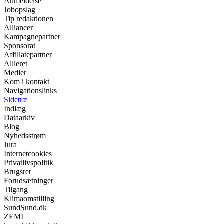
Anmeldelse
Jobopslag
Tip redaktionen
Alliancer
Kampagnepartner
Sponsorat
Affiliatepartner
Allieret
Medier
Kom i kontakt
Navigationslinks
Sidetræ
Indlæg
Dataarkiv
Blog
Nyhedsstrøm
Jura
Internetcookies
Privatlivspolitik
Brugsret
Forudsætninger
Tilgang
Klimaomstilling
SundSund.dk
ZEMI