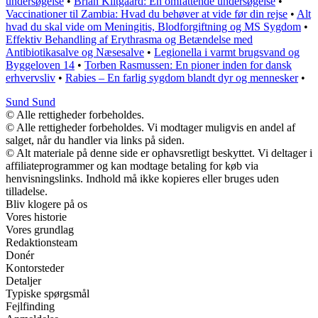
undersøgelse
•
Brian Klitgaard: En omfattende undersøgelse
•
Vaccinationer til Zambia: Hvad du behøver at vide før din rejse
•
Alt
hvad du skal vide om Meningitis, Blodforgiftning og MS Sygdom
•
Effektiv Behandling af Erythrasma og Betændelse med
Antibiotikasalve og Næsesalve
•
Legionella i varmt brugsvand og
Byggeloven 14
•
Torben Rasmussen: En pioner inden for dansk
erhvervsliv
•
Rabies – En farlig sygdom blandt dyr og mennesker
•
Sund Sund
© Alle rettigheder forbeholdes.
© Alle rettigheder forbeholdes. Vi modtager muligvis en andel af
salget, når du handler via links på siden.
© Alt materiale på denne side er ophavsretligt beskyttet. Vi deltager i
affiliateprogrammer og kan modtage betaling for køb via
henvisningslinks. Indhold må ikke kopieres eller bruges uden
tilladelse.
Bliv klogere på os
Vores historie
Vores grundlag
Redaktionsteam
Donér
Kontorsteder
Detaljer
Typiske spørgsmål
Fejlfinding