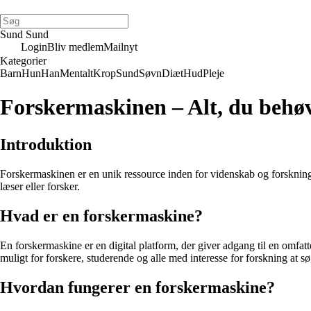
Sund Sund
Login
Bliv medlem
Mailnyt
Kategorier
Barn
Hun
Han
Mentalt
Krop
Sund
Søvn
Diæt
Hud
Pleje
Forskermaskinen – Alt, du behøv
Introduktion
Forskermaskinen er en unik ressource inden for videnskab og forskning
læser eller forsker.
Hvad er en forskermaskine?
En forskermaskine er en digital platform, der giver adgang til en omfat
muligt for forskere, studerende og alle med interesse for forskning at sø
Hvordan fungerer en forskermaskine?