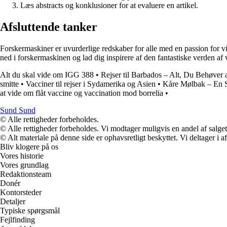
Læs abstracts og konklusioner for at evaluere en artikel.
Afsluttende tanker
Forskermaskiner er uvurderlige redskaber for alle med en passion for vi
ned i forskermaskinen og lad dig inspirere af den fantastiske verden af
Alt du skal vide om IGG 388
•
Rejser til Barbados – Alt, Du Behøver 
smitte
•
Vacciner til rejser i Sydamerika og Asien
•
Kåre Mølbak – En S
at vide om flåt vaccine og vaccination mod borrelia
•
Sund Sund
© Alle rettigheder forbeholdes.
© Alle rettigheder forbeholdes. Vi modtager muligvis en andel af salget,
© Alt materiale på denne side er ophavsretligt beskyttet. Vi deltager i 
Bliv klogere på os
Vores historie
Vores grundlag
Redaktionsteam
Donér
Kontorsteder
Detaljer
Typiske spørgsmål
Fejlfinding