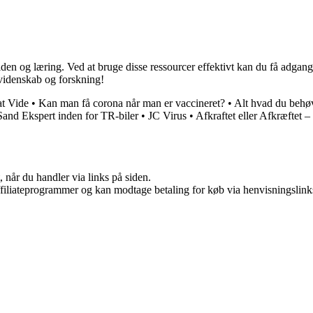
den og læring. Ved at bruge disse ressourcer effektivt kan du få adgang
 videnskab og forskning!
at Vide
•
Kan man få corona når man er vaccineret?
•
Alt hvad du beh
and Ekspert inden for TR-biler
•
JC Virus
•
Afkraftet eller Afkræftet 
 når du handler via links på siden.
affiliateprogrammer og kan modtage betaling for køb via henvisningslinks