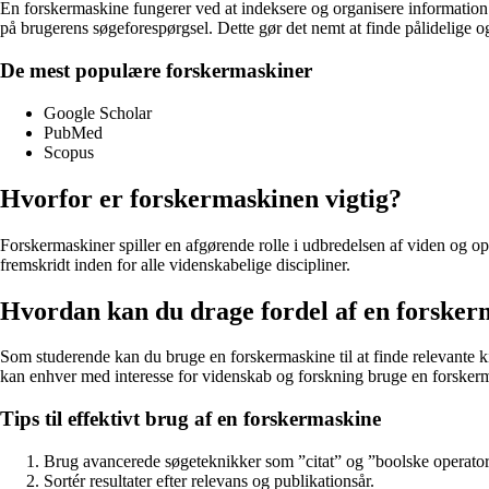
En forskermaskine fungerer ved at indeksere og organisere information f
på brugerens søgeforespørgsel. Dette gør det nemt at finde pålidelige og 
De mest populære forskermaskiner
Google Scholar
PubMed
Scopus
Hvorfor er forskermaskinen vigtig?
Forskermaskiner spiller en afgørende rolle i udbredelsen af viden og o
fremskridt inden for alle videnskabelige discipliner.
Hvordan kan du drage fordel af en forsker
Som studerende kan du bruge en forskermaskine til at finde relevante ki
kan enhver med interesse for videnskab og forskning bruge en forskerm
Tips til effektivt brug af en forskermaskine
Brug avancerede søgeteknikker som ”citat” og ”boolske operator
Sortér resultater efter relevans og publikationsår.