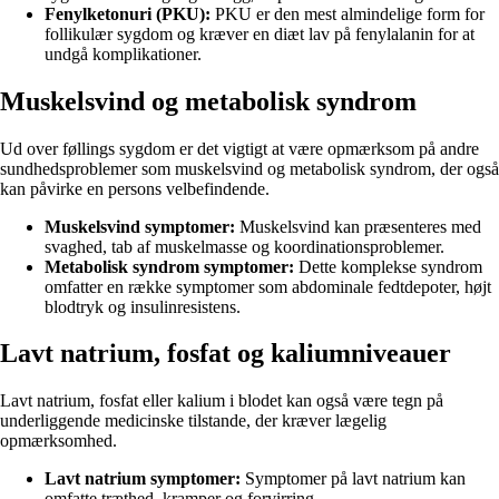
Fenylketonuri (PKU):
PKU er den mest almindelige form for
follikulær sygdom og kræver en diæt lav på fenylalanin for at
undgå komplikationer.
Muskelsvind og metabolisk syndrom
Ud over føllings sygdom er det vigtigt at være opmærksom på andre
sundhedsproblemer som muskelsvind og metabolisk syndrom, der også
kan påvirke en persons velbefindende.
Muskelsvind symptomer:
Muskelsvind kan præsenteres med
svaghed, tab af muskelmasse og koordinationsproblemer.
Metabolisk syndrom symptomer:
Dette komplekse syndrom
omfatter en række symptomer som abdominale fedtdepoter, højt
blodtryk og insulinresistens.
Lavt natrium, fosfat og kaliumniveauer
Lavt natrium, fosfat eller kalium i blodet kan også være tegn på
underliggende medicinske tilstande, der kræver lægelig
opmærksomhed.
Lavt natrium symptomer:
Symptomer på lavt natrium kan
omfatte træthed, kramper og forvirring.