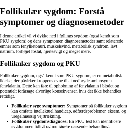
Follikulær sygdom: Forstå
symptomer og diagnosemetoder
I denne artikel vil vi dykke ned i føllings sygdom (også kendt som
PKU sygdom) og dens symptomer, diagnosemetoder samt relaterede
emner som fenylketonuri, muskelsvind, metabolisk syndrom, lavt
natrium, forhøjet fosfat, hjertesvigt og meget mere.
Follikulær sygdom og PKU
Follikulær sygdom, også kendt som PKU sygdom, er en metabolisk
lidelse, der påvirker kroppens evne til at nedbryde aminosyren
fenylalanin. Dette kan føre til ophobning af fenylalanin i blodet og
potentielt forårsage alvorlige konsekvenser, hvis det ikke behandles
rettidigt.
Follikulær syge symptomer:
Symptomer på follikulær sygdom
kan omfatte intellektuel handicap, adfærdsproblemer, eksem, og
uregelmæssig vejrtrækning.
Follikulær sygdomsdiagnose:
En PKU-test kan identificere
sygdommen tidligt og muliggøre passende behandling.