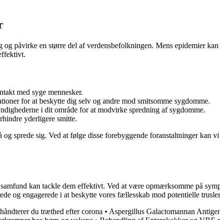
r
g og påvirke en større del af verdensbefolkningen. Mens epidemier kan 
ffektivt.
ntakt med syge mennesker.
nationer for at beskytte dig selv og andre mod smitsomme sygdomme.
ndighederne i dit område for at modvirke spredning af sygdomme.
orhindre yderligere smitte.
å og sprede sig. Ved at følge disse forebyggende foranstaltninger kan vi 
som samfund kan tackle dem effektivt. Ved at være opmærksomme på sym
de og engagerede i at beskytte vores fællesskab mod potentielle trusler
åndterer du træthed efter corona
•
Aspergillus Galactomannan Antigen