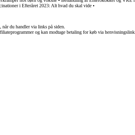
berkramper hos børn og voksne
•
Behandling af Enterokokker og VRE
nationer i Efteråret 2023: Alt hvad du skal vide
•
 når du handler via links på siden.
affiliateprogrammer og kan modtage betaling for køb via henvisningslinks