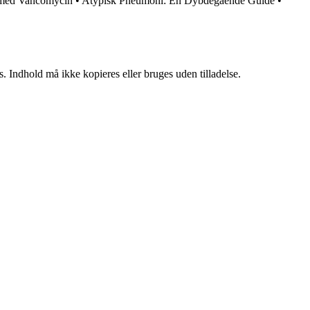
 med Vancomycin
•
Atypisk Pneumoni: En Dybdegående Guide
•
. Indhold må ikke kopieres eller bruges uden tilladelse.