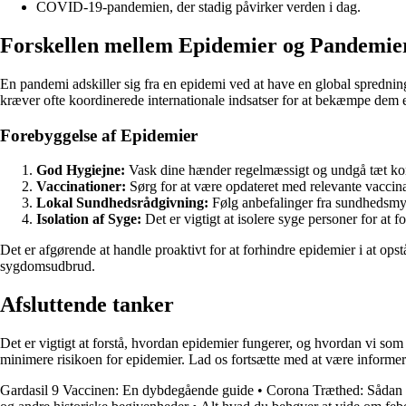
COVID-19-pandemien, der stadig påvirker verden i dag.
Forskellen mellem Epidemier og Pandemie
En pandemi adskiller sig fra en epidemi ved at have en global sprednin
kræver ofte koordinerede internationale indsatser for at bekæmpe dem e
Forebyggelse af Epidemier
God Hygiejne:
Vask dine hænder regelmæssigt og undgå tæt ko
Vaccinationer:
Sørg for at være opdateret med relevante vacci
Lokal Sundhedsrådgivning:
Følg anbefalinger fra sundhedsmy
Isolation af Syge:
Det er vigtigt at isolere syge personer for at f
Det er afgørende at handle proaktivt for at forhindre epidemier i at opst
sygdomsudbrud.
Afsluttende tanker
Det er vigtigt at forstå, hvordan epidemier fungerer, og hvordan vi 
minimere risikoen for epidemier. Lad os fortsætte med at være informere
Gardasil 9 Vaccinen: En dybdegående guide
•
Corona Træthed: Sådan h