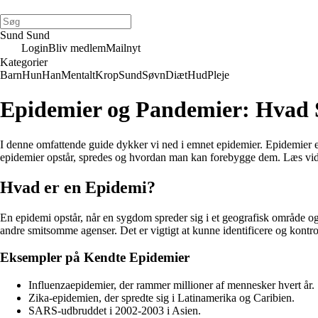
Sund Sund
Login
Bliv medlem
Mailnyt
Kategorier
Barn
Hun
Han
Mentalt
Krop
Sund
Søvn
Diæt
Hud
Pleje
Epidemier og Pandemier: Hvad 
I denne omfattende guide dykker vi ned i emnet epidemier. Epidemier er
epidemier opstår, spredes og hvordan man kan forebygge dem. Læs vider
Hvad er en Epidemi?
En epidemi opstår, når en sygdom spreder sig i et geografisk område og
andre smitsomme agenser. Det er vigtigt at kunne identificere og kontrol
Eksempler på Kendte Epidemier
Influenzaepidemier, der rammer millioner af mennesker hvert år.
Zika-epidemien, der spredte sig i Latinamerika og Caribien.
SARS-udbruddet i 2002-2003 i Asien.