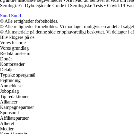
og andre historiske begivenheder
•
Alt hvad du behøver at vide om fe
Serologi: En Dybdegående Guide til Serologiske Tests
•
Covid-19 Vacci
Sund Sund
© Alle rettigheder forbeholdes.
© Alle rettigheder forbeholdes. Vi modtager muligvis en andel af salget,
© Alt materiale på denne side er ophavsretligt beskyttet. Vi deltager i 
Bliv klogere på os
Vores historie
Vores grundlag
Redaktionsteam
Donér
Kontorsteder
Detaljer
Typiske spørgsmål
Fejlfinding
Anmeldelse
Jobopslag
Tip redaktionen
Alliancer
Kampagnepartner
Sponsorat
Affiliatepartner
Allieret
Medier