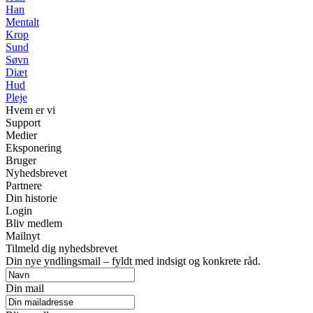
Han
Mentalt
Krop
Sund
Søvn
Diæt
Hud
Pleje
Hvem er vi
Support
Medier
Eksponering
Bruger
Nyhedsbrevet
Partnere
Din historie
Login
Bliv medlem
Mailnyt
Tilmeld dig nyhedsbrevet
Din nye yndlingsmail – fyldt med indsigt og konkrete råd.
Din mail