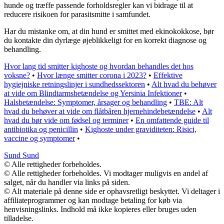
hunde og træffe passende forholdsregler kan vi bidrage til at
reducere risikoen for parasitsmitte i samfundet.
Har du mistanke om, at din hund er smittet med ekinokokkose, bør
du kontakte din dyrlæge øjeblikkeligt for en korrekt diagnose og
behandling.
Hvor lang tid smitter kighoste og hvordan behandles det hos
voksne?
•
Hvor længe smitter corona i 2023?
•
Effektive
hygiejniske retningslinjer i sundhedssektoren
•
Alt hvad du behøver
at vide om Blindtarmsbetændelse og Yersinia Infektioner
•
Halsbetændelse: Symptomer, årsager og behandling
•
TBE: Alt
hvad du behøver at vide om flåtbåren hjernehindebetændelse
•
Alt
hvad du bør vide om fødsel og terminer
•
En omfattende guide til
antibiotika og penicillin
•
Kighoste under graviditeten: Risici,
vaccine og symptomer
•
Sund Sund
© Alle rettigheder forbeholdes.
© Alle rettigheder forbeholdes. Vi modtager muligvis en andel af
salget, når du handler via links på siden.
© Alt materiale på denne side er ophavsretligt beskyttet. Vi deltager i
affiliateprogrammer og kan modtage betaling for køb via
henvisningslinks. Indhold må ikke kopieres eller bruges uden
tilladelse.