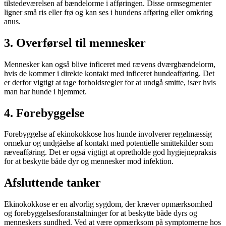
tilstedeværelsen af bændelorme i afføringen. Disse ormsegmenter
ligner små ris eller frø og kan ses i hundens afføring eller omkring
anus.
3. Overførsel til mennesker
Mennesker kan også blive inficeret med rævens dværgbændelorm,
hvis de kommer i direkte kontakt med inficeret hundeafføring. Det
er derfor vigtigt at tage forholdsregler for at undgå smitte, især hvis
man har hunde i hjemmet.
4. Forebyggelse
Forebyggelse af ekinokokkose hos hunde involverer regelmæssig
ormekur og undgåelse af kontakt med potentielle smittekilder som
ræveafføring. Det er også vigtigt at opretholde god hygiejnepraksis
for at beskytte både dyr og mennesker mod infektion.
Afsluttende tanker
Ekinokokkose er en alvorlig sygdom, der kræver opmærksomhed
og forebyggelsesforanstaltninger for at beskytte både dyrs og
menneskers sundhed. Ved at være opmærksom på symptomerne hos