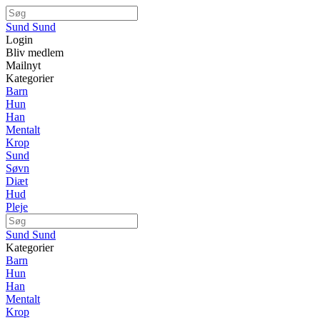
Sund Sund
Login
Bliv medlem
Mailnyt
Kategorier
Barn
Hun
Han
Mentalt
Krop
Sund
Søvn
Diæt
Hud
Pleje
Sund Sund
Kategorier
Barn
Hun
Han
Mentalt
Krop