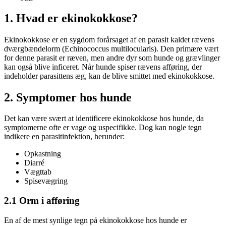
1. Hvad er ekinokokkose?
Ekinokokkose er en sygdom forårsaget af en parasit kaldet rævens
dværgbændelorm (Echinococcus multilocularis). Den primære vært
for denne parasit er ræven, men andre dyr som hunde og grævlinger
kan også blive inficeret. Når hunde spiser rævens afføring, der
indeholder parasittens æg, kan de blive smittet med ekinokokkose.
2. Symptomer hos hunde
Det kan være svært at identificere ekinokokkose hos hunde, da
symptomerne ofte er vage og uspecifikke. Dog kan nogle tegn
indikere en parasitinfektion, herunder:
Opkastning
Diarré
Vægttab
Spisevægring
2.1 Orm i afføring
En af de mest synlige tegn på ekinokokkose hos hunde er