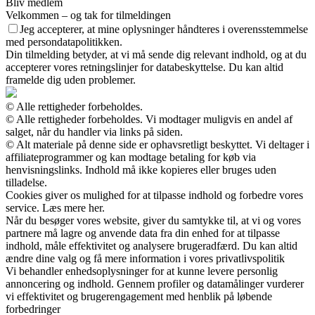
Bliv medlem
Velkommen – og tak for tilmeldingen
Jeg accepterer, at mine oplysninger håndteres i overensstemmelse
med persondatapolitikken.
Din tilmelding betyder, at vi må sende dig relevant indhold, og at du
accepterer vores retningslinjer for databeskyttelse. Du kan altid
framelde dig uden problemer.
© Alle rettigheder forbeholdes.
© Alle rettigheder forbeholdes. Vi modtager muligvis en andel af
salget, når du handler via links på siden.
© Alt materiale på denne side er ophavsretligt beskyttet. Vi deltager i
affiliateprogrammer og kan modtage betaling for køb via
henvisningslinks. Indhold må ikke kopieres eller bruges uden
tilladelse.
Cookies giver os mulighed for at tilpasse indhold og forbedre vores
service. Læs mere her.
Når du besøger vores website, giver du samtykke til, at vi og vores
partnere må lagre og anvende data fra din enhed for at tilpasse
indhold, måle effektivitet og analysere brugeradfærd. Du kan altid
ændre dine valg og få mere information i vores privatlivspolitik
Vi behandler enhedsoplysninger for at kunne levere personlig
annoncering og indhold. Gennem profiler og datamålinger vurderer
vi effektivitet og brugerengagement med henblik på løbende
forbedringer