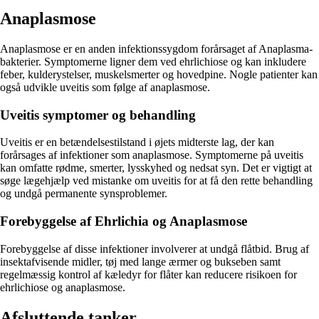
Anaplasmose
Anaplasmose er en anden infektionssygdom forårsaget af Anaplasma-
bakterier. Symptomerne ligner dem ved ehrlichiose og kan inkludere
feber, kulderystelser, muskelsmerter og hovedpine. Nogle patienter kan
også udvikle uveitis som følge af anaplasmose.
Uveitis symptomer og behandling
Uveitis er en betændelsestilstand i øjets midterste lag, der kan
forårsages af infektioner som anaplasmose. Symptomerne på uveitis
kan omfatte rødme, smerter, lysskyhed og nedsat syn. Det er vigtigt at
søge lægehjælp ved mistanke om uveitis for at få den rette behandling
og undgå permanente synsproblemer.
Forebyggelse af Ehrlichia og Anaplasmose
Forebyggelse af disse infektioner involverer at undgå flåtbid. Brug af
insektafvisende midler, tøj med lange ærmer og bukseben samt
regelmæssig kontrol af kæledyr for flåter kan reducere risikoen for
ehrlichiose og anaplasmose.
Afsluttende tanker