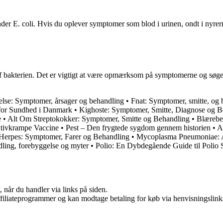
under E. coli. Hvis du oplever symptomer som blod i urinen, ondt i nyre
er af bakterien. Det er vigtigt at være opmærksom på symptomerne og sø
lse: Symptomer, årsager og behandling
•
Fnat: Symptomer, smitte, og 
n for Sundhed i Danmark
•
Kighoste: Symptomer, Smitte, Diagnose og B
e
•
Alt Om Streptokokker: Symptomer, Smitte og Behandling
•
Blærebe
tivkrampe Vaccine
•
Pest – Den frygtede sygdom gennem historien
•
A
 Herpes: Symptomer, Farer og Behandling
•
Mycoplasma Pneumoniae: Al
ling, forebyggelse og myter
•
Polio: En Dybdegående Guide til Poli
 når du handler via links på siden.
affiliateprogrammer og kan modtage betaling for køb via henvisningslinks