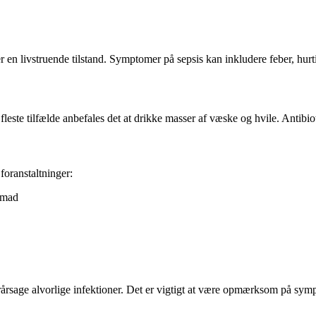
t er en livstruende tilstand. Symptomer på sepsis kan inkludere feber, hur
este tilfælde anbefales det at drikke masser af væske og hvile. Antibiot
 foranstaltninger:
f mad
forårsage alvorlige infektioner. Det er vigtigt at være opmærksom på s