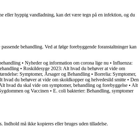
rne eller hyppig vandladning, kan det være tegn på en infektion, og du
ge passende behandling. Ved at følge forebyggende foranstaltninger kan
behandling
•
Nyheder og information om corona lige nu
•
Influenza:
ehandling
•
Roskildesyge 2023: Alt hvad du behøver at vide om
tændelse: Symptomer, Årsager og Behandling
•
Borrelia: Symptomer,
lt hvad du behøver at vide om skoldkopper og helvedesild smitte
•
Den
t hvad du skal vide om symptomer, behandling og forebyggelse
•
Alt
o Sygdommen og Vaccinen
•
E. coli bakterier: Behandling, symptomer
. Indhold må ikke kopieres eller bruges uden tilladelse.