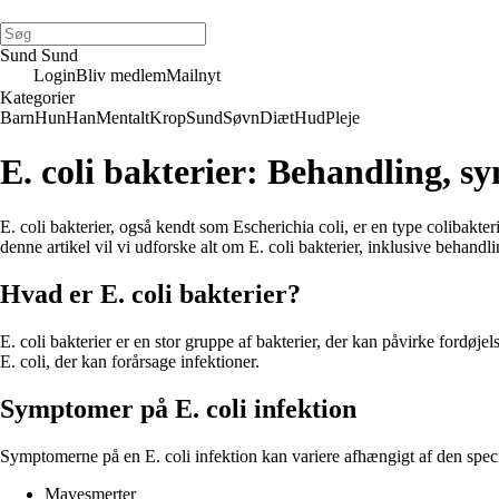
Sund Sund
Login
Bliv medlem
Mailnyt
Kategorier
Barn
Hun
Han
Mentalt
Krop
Sund
Søvn
Diæt
Hud
Pleje
E. coli bakterier: Behandling, s
E. coli bakterier, også kendt som Escherichia coli, er en type colibakter
denne artikel vil vi udforske alt om E. coli bakterier, inklusive behan
Hvad er E. coli bakterier?
E. coli bakterier er en stor gruppe af bakterier, der kan påvirke fordø
E. coli, der kan forårsage infektioner.
Symptomer på E. coli infektion
Symptomerne på en E. coli infektion kan variere afhængigt af den spe
Mavesmerter