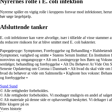
Nyrernes rolle i E. coli infektion
Nyrerne spiller en vigtig rolle i kroppens forsvar mod infektioner, her
bør søge lægehjælp.
Afsluttende tanker
E. coli infektioner kan være alvorlige, især i tilfælde af visse stamm
du reducere risikoen for at blive smittet med E. coli bakterier.
Papegøjesyge: Symptomer, Forebyggelse og Behandling
•
Halsbetænde
Symptomer, varighed og smitte
•
Statens Serum Institut: En Institutio
norovirus og omgangssyge
•
Alt om Lussingesyge hos Børn og Voksn
senfølger, behandling og forebyggelse
•
Alt Du Behøver At Vide Om S
Seneste Opdatering om Corona i Danmark
•
Alt hvad du skal vide om
hvad du behøver at vide om Salmonella
•
Kighoste hos voksne: Behand
og forebyggelse
•
Sund Sund
© Alle rettigheder forbeholdes.
© Alle rettigheder forbeholdes. Vi modtager muligvis en andel af salget,
© Alt materiale på denne side er ophavsretligt beskyttet. Vi deltager i 
Bliv klogere på os
Vores historie