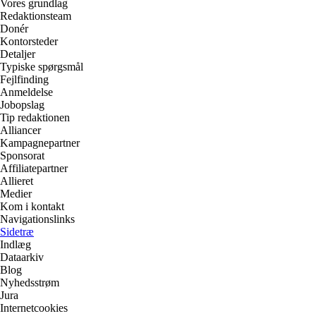
Vores grundlag
Redaktionsteam
Donér
Kontorsteder
Detaljer
Typiske spørgsmål
Fejlfinding
Anmeldelse
Jobopslag
Tip redaktionen
Alliancer
Kampagnepartner
Sponsorat
Affiliatepartner
Allieret
Medier
Kom i kontakt
Navigationslinks
Sidetræ
Indlæg
Dataarkiv
Blog
Nyhedsstrøm
Jura
Internetcookies