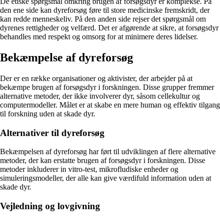
De etiske spørgsmål omkring brugen af forsøgsdyr er komplekse. På
den ene side kan dyreforsøg føre til store medicinske fremskridt, der
kan redde menneskeliv. På den anden side rejser det spørgsmål om
dyrenes rettigheder og velfærd. Det er afgørende at sikre, at forsøgsdyr
behandles med respekt og omsorg for at minimere deres lidelser.
Bekæmpelse af dyreforsøg
Der er en række organisationer og aktivister, der arbejder på at
bekæmpe brugen af forsøgsdyr i forskningen. Disse grupper fremmer
alternative metoder, der ikke involverer dyr, såsom cellekultur og
computermodeller. Målet er at skabe en mere human og effektiv tilgang
til forskning uden at skade dyr.
Alternativer til dyreforsøg
Bekæmpelsen af dyreforsøg har ført til udviklingen af flere alternative
metoder, der kan erstatte brugen af forsøgsdyr i forskningen. Disse
metoder inkluderer in vitro-test, mikrofludiske enheder og
simuleringsmodeller, der alle kan give værdifuld information uden at
skade dyr.
Vejledning og lovgivning