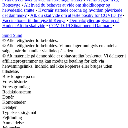
Rottesyge
•
Alt hvad du behøver at vide om skoldkopper og
helvedesild smitte
•
Hvornår startede corona og hvordan påvirkede
det danmark?
•
Alt, du skal vide om at teste positiv for COVID-19
•
Vaccinationer til din rejse til Kenya
•
Dermatofytter og Svamp på
Huden: Alt du skal vide
•
COVID-19 Situationen i Danmark
•
Sund Sund
© Alle rettigheder forbeholdes.
© Alle rettigheder forbeholdes. Vi modtager muligvis en andel af
salget, når du handler via links på siden.
© Alt materiale på denne side er ophavsretligt beskyttet. Vi deltager i
affiliateprogrammer og kan modtage betaling for køb via
henvisningslinks. Indhold må ikke kopieres eller bruges uden
tilladelse.
Bliv klogere på os
Vores historie
Vores grundlag
Redaktionsteam
Donér
Kontorsteder
Detaljer
Typiske spørgsmål
Fejlfinding
Anmeldelse
Jobopslag