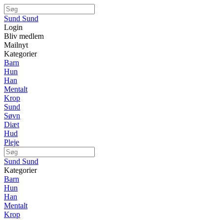
Sund Sund
Login
Bliv medlem
Mailnyt
Kategorier
Barn
Hun
Han
Mentalt
Krop
Sund
Søvn
Diæt
Hud
Pleje
Sund Sund
Kategorier
Barn
Hun
Han
Mentalt
Krop