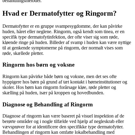
behandlingsmetoder.
Hvad er Dermatofytter og Ringorm?
Dermatofytter er en gruppe svampesygdomme, der kan påvirke
huden, håret eller neglene. Ringorm, også kendt som tinea, er en
specifik type dermatofytinfektion, der ofte viser sig som røde,
kløende ringe på huden. Billeder af svamp i huden kan være nyttige
til at genkende symptomerne på ringorm, der normalt vises som
røde, skællede pletter.
Ringorm hos børn og voksne
Ringorm kan påvirke både børn og voksne, men det ses ofte
hyppigere hos børn på grund af tæt kontakt i børneinstitutioner og
skoler. Hos børn kan ringorm forårsage kløe, røde pletter og
skælling på huden, især på kroppen og hovedbunden.
Diagnose og Behandling af Ringorm
Diagnose af ringorm kan være baseret på visuel inspektion af de
berørte områder og i nogle tilfælde ved hjælp af negleskrab eller
vævsprøver for at identificere den specifikke type dermatofytter.
Behandlingen af ringorm kan omfatte lokalbehandling med