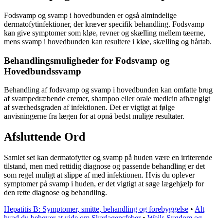
Fodsvamp og svamp i hovedbunden er også almindelige
dermatofytinfektioner, der kræver specifik behandling. Fodsvamp
kan give symptomer som kløe, revner og skælling mellem tæerne,
mens svamp i hovedbunden kan resultere i kløe, skælling og hårtab.
Behandlingsmuligheder for Fodsvamp og
Hovedbundssvamp
Behandling af fodsvamp og svamp i hovedbunden kan omfatte brug
af svampedræbende cremer, shampoo eller orale medicin afhængigt
af sværhedsgraden af infektionen. Det er vigtigt at følge
anvisningerne fra lægen for at opnå bedst mulige resultater.
Afsluttende Ord
Samlet set kan dermatofytter og svamp på huden være en irriterende
tilstand, men med rettidig diagnose og passende behandling er det
som regel muligt at slippe af med infektionen. Hvis du oplever
symptomer på svamp i huden, er det vigtigt at søge lægehjælp for
den rette diagnose og behandling.
Hepatitis B: Symptomer, smitte, behandling og forebyggelse
•
Alt
hvad du behøver at vide om Skarlagensfeber
•
Weils Sygdom og