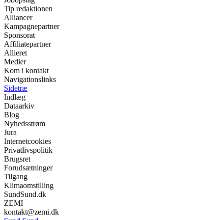
Tip redaktionen
Alliancer
Kampagnepartner
Sponsorat
Affiliatepartner
Allieret
Medier
Kom i kontakt
Navigationslinks
Sidetræ
Indlæg
Dataarkiv
Blog
Nyhedsstrøm
Jura
Internetcookies
Privatlivspolitik
Brugsret
Forudsætninger
Tilgang
Klimaomstilling
SundSund.dk
ZEMI
kontakt@zemi.dk