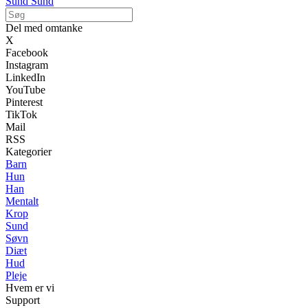
Sund Sund
Del med omtanke
X
Facebook
Instagram
LinkedIn
YouTube
Pinterest
TikTok
Mail
RSS
Kategorier
Barn
Hun
Han
Mentalt
Krop
Sund
Søvn
Diæt
Hud
Pleje
Hvem er vi
Support