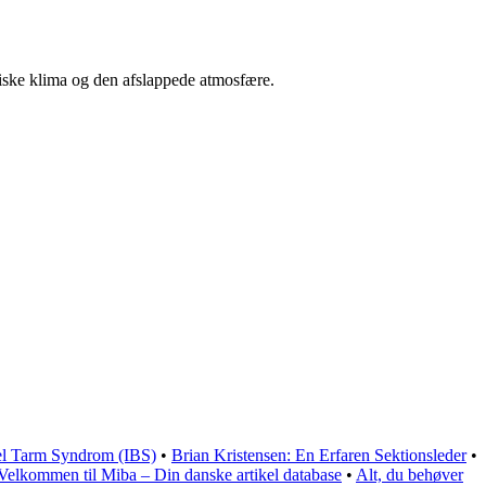
opiske klima og den afslappede atmosfære.
bel Tarm Syndrom (IBS)
•
Brian Kristensen: En Erfaren Sektionsleder
•
Velkommen til Miba – Din danske artikel database
•
Alt, du behøver