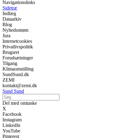
Navigationslinks
Sidetræ
Indlæg
Dataarkiv
Blog
Nyhedsstrøm
Jura
Internetcookies
Privatlivspolitik
Brugsret
Forudsætninger
Tilgang
Klimaomstilling
SundSund.dk
ZEMI
kontakt@zemi.dk
Sund Sund
Del med omtanke
X
Facebook
Instagram
LinkedIn
YouTube
Pinterest