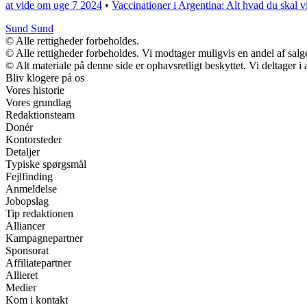
at vide om uge 7 2024
•
Vaccinationer i Argentina: Alt hvad du skal vi
Sund Sund
© Alle rettigheder forbeholdes.
© Alle rettigheder forbeholdes. Vi modtager muligvis en andel af salge
© Alt materiale på denne side er ophavsretligt beskyttet. Vi deltager 
Bliv klogere på os
Vores historie
Vores grundlag
Redaktionsteam
Donér
Kontorsteder
Detaljer
Typiske spørgsmål
Fejlfinding
Anmeldelse
Jobopslag
Tip redaktionen
Alliancer
Kampagnepartner
Sponsorat
Affiliatepartner
Allieret
Medier
Kom i kontakt