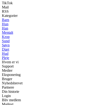
TikTok
Mail
RSS
Kategorier
Barn
Hun
Han
Mentalt
Krop
Sund
Søvn
Diæt
Hud
Pleje
Hvem er vi
Support
Medier
Eksponering
Bruger
Nyhedsbrevet
Partnere
Din historie
Login
Bliv medlem
Mailnyt