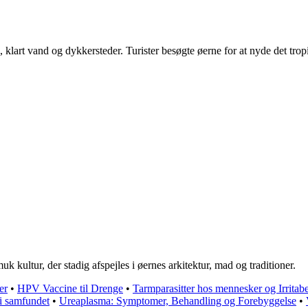
, klart vand og dykkersteder. Turister besøgte øerne for at nyde det tr
 kultur, der stadig afspejles i øernes arkitektur, mad og traditioner.
er
•
HPV Vaccine til Drenge
•
Tarmparasitter hos mennesker og Irrita
i samfundet
•
Ureaplasma: Symptomer, Behandling og Forebyggelse
•