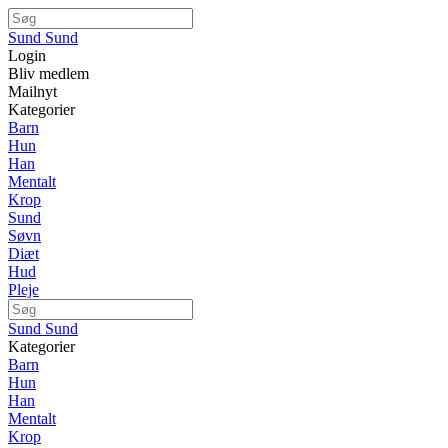
Sund Sund
Login
Bliv medlem
Mailnyt
Kategorier
Barn
Hun
Han
Mentalt
Krop
Sund
Søvn
Diæt
Hud
Pleje
Sund Sund
Kategorier
Barn
Hun
Han
Mentalt
Krop