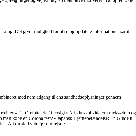
opfølgninger og vejledning vil man blive motiveret til at opretholde
ikring. Det giver mulighed for at se og opdatere informationer samt
 Kombineret med nem adgang til ens sundhedsoplysninger gennem
acciner – En Omfattende Oversigt
•
Alt, du skal vide om myksødem og
n man købe en Corona test?
•
Japansk Hjernebetændelse: En Guide til
e – Alt du skal vide før din rejse
•