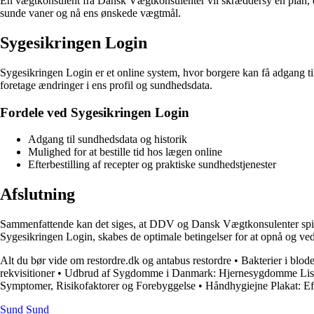
En vægtkonsulent fra Dansk Vægtkonsulenter vil skræddersy en plan, de
sunde vaner og nå ens ønskede vægtmål.
Sygesikringen Login
Sygesikringen Login er et online system, hvor borgere kan få adgang ti
foretage ændringer i ens profil og sundhedsdata.
Fordele ved Sygesikringen Login
Adgang til sundhedsdata og historik
Mulighed for at bestille tid hos lægen online
Efterbestilling af recepter og praktiske sundhedstjenester
Afslutning
Sammenfattende kan det siges, at DDV og Dansk Vægtkonsulenter spill
Sygesikringen Login, skabes de optimale betingelser for at opnå og vedl
Alt du bør vide om restordre.dk og antabus restordre
•
Bakterier i blo
rekvisitioner
•
Udbrud af Sygdomme i Danmark: Hjernesygdomme Lis
Symptomer, Risikofaktorer og Forebyggelse
•
Håndhygiejne Plakat: E
Sund Sund