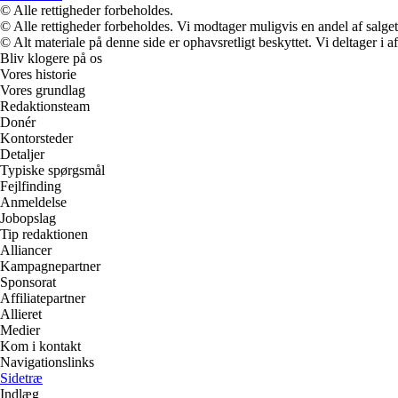
© Alle rettigheder forbeholdes.
© Alle rettigheder forbeholdes. Vi modtager muligvis en andel af salget,
© Alt materiale på denne side er ophavsretligt beskyttet. Vi deltager i 
Bliv klogere på os
Vores historie
Vores grundlag
Redaktionsteam
Donér
Kontorsteder
Detaljer
Typiske spørgsmål
Fejlfinding
Anmeldelse
Jobopslag
Tip redaktionen
Alliancer
Kampagnepartner
Sponsorat
Affiliatepartner
Allieret
Medier
Kom i kontakt
Navigationslinks
Sidetræ
Indlæg