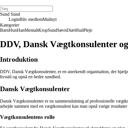
Sund Sund
Login
Bliv medlem
Mailnyt
Kategorier
Barn
Hun
Han
Mentalt
Krop
Sund
Søvn
Diæt
Hud
Pleje
DDV, Dansk Vægtkonsulenter og
Introduktion
DDV, Dansk Vægtkonsulenter, er en anerkendt organisation, der hjælpe
livsstil og opnå en bedre sundhed.
Dansk Vægtkonsulenter
Dansk Vægtkonsulenter er en sammenslutning af professionelle vægtkonsul
arbejde sammen med en vægtkonsulent kan man opnå varige resultater o
Vægtkonsulentens rolle