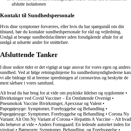
afslutte isolationen
Kontakt til Sundhedspersonale
Hvis dine symptomer forværres, eller hvis du har spørgsmål om din
tilstand, bør du kontakte sundhedspersonale for råd og vejledning.
Undgå at besøge sundhedsfaciliteter uden forudgående aftale for at
undgå at udsætte andre for smittefare.
Afsluttende Tanker
I disse usikre tider er det vigtigt at tage ansvar for vores egen og andres
sundhed. Ved at følge retningslinjerne fra sundhedsmyndighederne kan
vi alle bidrage til at bremse spredningen af coronavirus og beskytte de
mest sårbare i vores samfund.
Alt hvad du har brug for at vide om psykiske lidelser og sygdomme
•
Bivirkninger ved Covid Vacciner – En Omfattende Oversigt
•
Pneumokok Vaccine Bivirkninger, Apexxnar og Valent
•
Papegøjesyge: Symptomer, Forebyggelse og Behandling
•
Papegøjesyge: Symptomer, Forebyggelse og Behandling
•
Corona Ny
Variant: Alt Om Ny Variant af Corona
•
Hepatitis A Vaccine – Alt hvad
du behøver at vide
•
Anders Fomsgaard: En ledende autoritet inden for
virologi
•
Børneorm: Symptomer, Behandling, og Forebyggelse
•