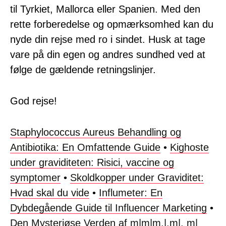
til Tyrkiet, Mallorca eller Spanien. Med den
rette forberedelse og opmærksomhed kan du
nyde din rejse med ro i sindet. Husk at tage
vare på din egen og andres sundhed ved at
følge de gældende retningslinjer.
God rejse!
Staphylococcus Aureus Behandling og
Antibiotika: En Omfattende Guide
•
Kighoste
under graviditeten: Risici, vaccine og
symptomer
•
Skoldkopper under Graviditet:
Hvad skal du vide
•
Influmeter: En
Dybdegående Guide til Influencer Marketing
•
Den Mysteriøse Verden af m|m|m,|,m|. m|