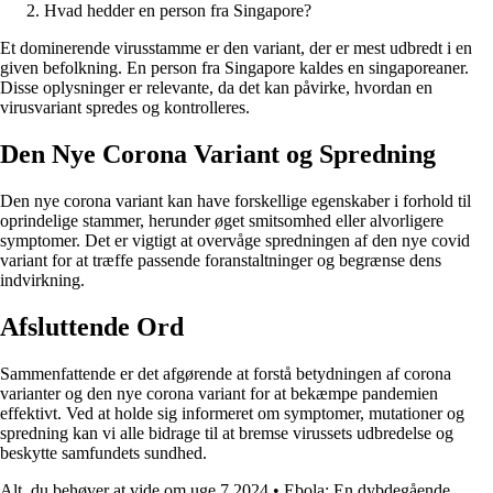
Hvad hedder en person fra Singapore?
Et dominerende virusstamme er den variant, der er mest udbredt i en
given befolkning. En person fra Singapore kaldes en singaporeaner.
Disse oplysninger er relevante, da det kan påvirke, hvordan en
virusvariant spredes og kontrolleres.
Den Nye Corona Variant og Spredning
Den nye corona variant kan have forskellige egenskaber i forhold til
oprindelige stammer, herunder øget smitsomhed eller alvorligere
symptomer. Det er vigtigt at overvåge spredningen af den nye covid
variant for at træffe passende foranstaltninger og begrænse dens
indvirkning.
Afsluttende Ord
Sammenfattende er det afgørende at forstå betydningen af corona
varianter og den nye corona variant for at bekæmpe pandemien
effektivt. Ved at holde sig informeret om symptomer, mutationer og
spredning kan vi alle bidrage til at bremse virussets udbredelse og
beskytte samfundets sundhed.
Alt, du behøver at vide om uge 7 2024
•
Ebola: En dybdegående