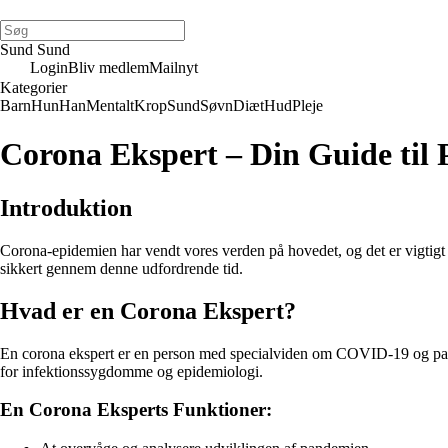
Sund Sund
Login
Bliv medlem
Mailnyt
Kategorier
Barn
Hun
Han
Mentalt
Krop
Sund
Søvn
Diæt
Hud
Pleje
Corona Ekspert – Din Guide til
Introduktion
Corona-epidemien har vendt vores verden på hovedet, og det er vigtigt at
sikkert gennem denne udfordrende tid.
Hvad er en Corona Ekspert?
En corona ekspert er en person med specialviden om COVID-19 og pande
for infektionssygdomme og epidemiologi.
En Corona Eksperts Funktioner: