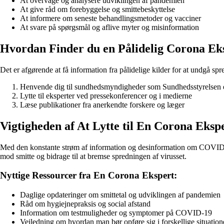
At overvåge og analysere udviklingen af pandemien
At give råd om forebyggelse og smittebeskyttelse
At informere om seneste behandlingsmetoder og vacciner
At svare på spørgsmål og aflive myter og misinformation
Hvordan Finder du en Pålidelig Corona Ek
Det er afgørende at få information fra pålidelige kilder for at undgå sp
Henvende dig til sundhedsmyndigheder som Sundhedsstyrelsen
Lytte til eksperter ved pressekonferencer og i medierne
Læse publikationer fra anerkendte forskere og læger
Vigtigheden af At Lytte til En Corona Eksp
Med den konstante strøm af information og desinformation om COVID-19 er
mod smitte og bidrage til at bremse spredningen af virusset.
Nyttige Ressourcer fra En Corona Ekspert:
Daglige opdateringer om smittetal og udviklingen af pandemien
Råd om hygiejnepraksis og social afstand
Information om testmuligheder og symptomer på COVID-19
Veiledning om hvordan man bør opføre sig i forskellige situation