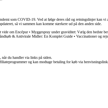
demi som COVID-19. Ved at følge deres råd og retningslinjer kan vi all
 opdateret, så vi sammen kan komme stærkere ud på den anden side.
at vide om Encépur
•
Myggespray under graviditet: Vælg den bedste bes
åndkøb & Antivirale Midler: En Komplet Guide
•
Vaccinationer og rej
 når du handler via links på siden.
affiliateprogrammer og kan modtage betaling for køb via henvisningslinks