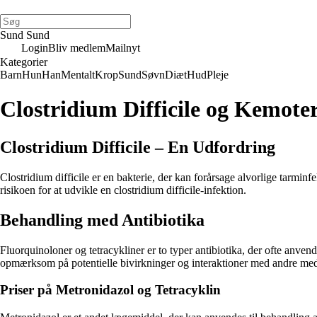
Sund Sund
Login
Bliv medlem
Mailnyt
Kategorier
Barn
Hun
Han
Mentalt
Krop
Sund
Søvn
Diæt
Hud
Pleje
Clostridium Difficile og Kemote
Clostridium Difficile – En Udfordring
Clostridium difficile er en bakterie, der kan forårsage alvorlige tarmi
risikoen for at udvikle en clostridium difficile-infektion.
Behandling med Antibiotika
Fluorquinoloner og tetracykliner er to typer antibiotika, der ofte anvend
opmærksom på potentielle bivirkninger og interaktioner med andre med
Priser på Metronidazol og Tetracyklin