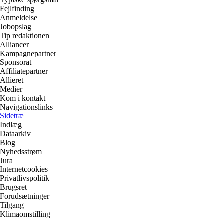
Fejlfinding
Anmeldelse
Jobopslag
Tip redaktionen
Alliancer
Kampagnepartner
Sponsorat
Affiliatepartner
Allieret
Medier
Kom i kontakt
Navigationslinks
Sidetræ
Indlæg
Dataarkiv
Blog
Nyhedsstrøm
Jura
Internetcookies
Privatlivspolitik
Brugsret
Forudsætninger
Tilgang
Klimaomstilling