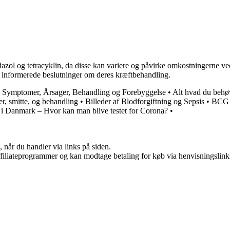
ol og tetracyklin, da disse kan variere og påvirke omkostningerne ved 
fe informerede beslutninger om deres kræftbehandling.
: Symptomer, Årsager, Behandling og Forebyggelse
•
Alt hvad du behøv
r, smitte, og behandling
•
Billeder af Blodforgiftning og Sepsis
•
BCG V
 i Danmark – Hvor kan man blive testet for Corona?
•
 når du handler via links på siden.
affiliateprogrammer og kan modtage betaling for køb via henvisningslinks