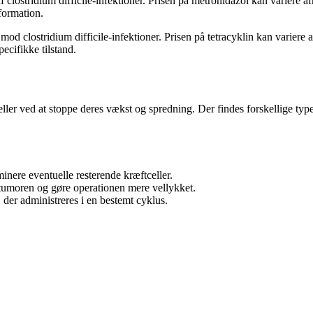
clostridium difficile-infektioner. Prisen på metronidazol kan variere af
formation.
mod clostridium difficile-infektioner. Prisen på tetracyklin kan variere a
pecifikke tilstand.
ller ved at stoppe deres vækst og spredning. Der findes forskellige t
inere eventuelle resterende kræftceller.
tumoren og gøre operationen mere vellykket.
der administreres i en bestemt cyklus.