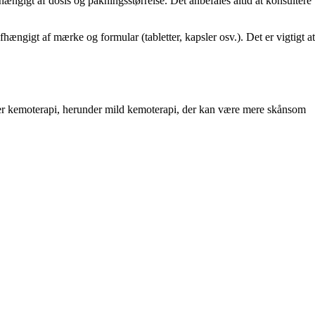
hængigt af dosis og pakningsstørrelse. Det anbefales altid at konsultere
fhængigt af mærke og formular (tabletter, kapsler osv.). Det er vigtigt at
yper kemoterapi, herunder mild kemoterapi, der kan være mere skånsom