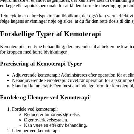
Metronidazol er et andet lægemiddel, der kan anvendes til behandling af 
en læge eller apotekspersonale for at få den korrekte dosering og prisin
Tetracyklin er et bredspektret antibiotikum, der også kan være effektivt 
følge lægens anvisninger nøje og sikre, at du får den rette dosis til din s
Forskellige Typer af Kemoterapi
Kemoterapi er en type behandling, der anvendes til at bekæmpe kræftce
for kroppen med færre bivirkninger.
Præcisering af Kemoterapi Typer
Adjuverende kemoterapi: Administreres efter operation for at elim
Neoadjuverende kemoterapi: Givet før operation for at skrumpe 
Standard kemoterapi: Den mest almindelige form for kemoterapi, 
Fordele og Ulemper ved Kemoterapi
Fordele ved kemoterapi:
Reducerer tumorens størrelse.
Øger overlevelsesraten.
Kan være en effektiv behandling.
Ulemper ved kemoterapi: