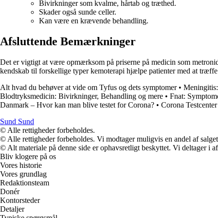
Bivirkninger som kvalme, hårtab og træthed.
Skader også sunde celler.
Kan være en krævende behandling.
Afsluttende Bemærkninger
Det er vigtigt at være opmærksom på priserne på medicin som metronidaz
kendskab til forskellige typer kemoterapi hjælpe patienter med at træf
Alt hvad du behøver at vide om Tyfus og dets symptomer
•
Meningitis
Blodtryksmedicin: Bivirkninger, Behandling og mere
•
Fnat: Symptome
Danmark – Hvor kan man blive testet for Corona?
•
Corona Testcenter
Sund Sund
© Alle rettigheder forbeholdes.
© Alle rettigheder forbeholdes. Vi modtager muligvis en andel af salget,
© Alt materiale på denne side er ophavsretligt beskyttet. Vi deltager i 
Bliv klogere på os
Vores historie
Vores grundlag
Redaktionsteam
Donér
Kontorsteder
Detaljer
Typiske spørgsmål