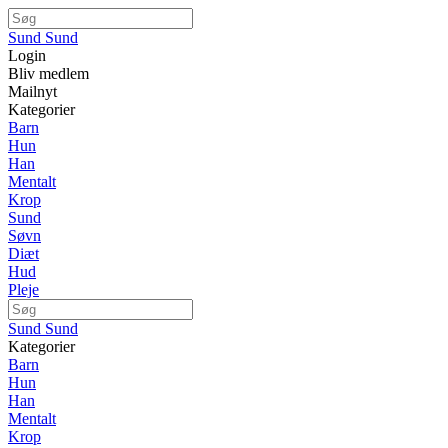
Sund Sund
Login
Bliv medlem
Mailnyt
Kategorier
Barn
Hun
Han
Mentalt
Krop
Sund
Søvn
Diæt
Hud
Pleje
Sund Sund
Kategorier
Barn
Hun
Han
Mentalt
Krop