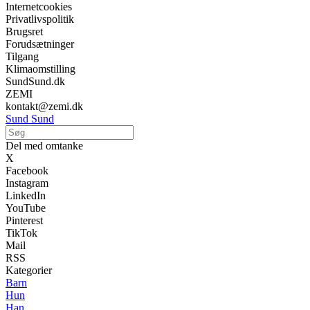
Internetcookies
Privatlivspolitik
Brugsret
Forudsætninger
Tilgang
Klimaomstilling
SundSund.dk
ZEMI
kontakt@zemi.dk
Sund Sund
Del med omtanke
X
Facebook
Instagram
LinkedIn
YouTube
Pinterest
TikTok
Mail
RSS
Kategorier
Barn
Hun
Han