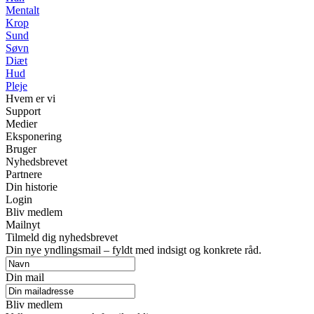
Mentalt
Krop
Sund
Søvn
Diæt
Hud
Pleje
Hvem er vi
Support
Medier
Eksponering
Bruger
Nyhedsbrevet
Partnere
Din historie
Login
Bliv medlem
Mailnyt
Tilmeld dig nyhedsbrevet
Din nye yndlingsmail – fyldt med indsigt og konkrete råd.
Din mail
Bliv medlem