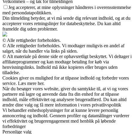
Velkommen – og tak for tilmeldingen
Jeg accepterer, at mine oplysninger håndteres i overensstemmelse
med persondatapolitikken.
Din tilmelding betyder, at vi må sende dig relevant indhold, og at du
accepterer vores retningslinjer for databeskyttelse. Du kan altid
framelde dig uden problemer.
© Alle rettigheder forbeholdes.
© Alle rettigheder forbeholdes. Vi modtager muligvis en andel af
salget, når du handler via links på siden.
© Alt materiale på denne side er ophavsretligt beskyttet. Vi deltager i
affiliateprogrammer og kan modtage betaling for køb via
henvisningslinks. Indhold må ikke kopieres eller bruges uden
tilladelse.
Cookies giver os mulighed for at tilpasse indhold og forbedre vores
service. Læs mere her.
Når du besøger vores website, giver du samtykke til, at vi og vores
partnere må lagre og anvende data fra din enhed for at tilpasse
indhold, måle effektivitet og analysere brugeradfærd. Du kan altid
ændre dine valg og få mere information i vores privatlivspolitik
Vi behandler enhedsoplysninger for at kunne levere personlig
annoncering og indhold. Gennem profiler og datamålinger vurderer
vi effektivitet og brugerengagement med henblik på løbende
forbedringer
Personlige valg