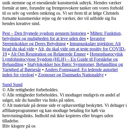
unik stemme og et enestående kunstnerisk udtryk. Hendes værker
formår at røre, forundre og fremprovokere tanker om vores forhold
til os selv og verden omkring os. Vi ser frem til at følge Christels
fortsatte kunstneriske rejse og de værker, der vil udfolde sig fra
hendes kreative sind.
Pest – Den frygtede sygdom gennem historien
•
Milten: Funktion,
betydning og muligheden for at leve uden den
•
Invasive
Streptokokker og Deres Betydning
•
Intramuskulær injektion: Alt
hvad du skal vide
•
Alt, du skal vide om at teste positiv for COVID-
19
•
Alt Om Respiration og Relaterede Emner
•
Hemophagocytisk
Lymfohistiocytose Sygdom (HLH) – En Guide til Forståelse og
Behandling
•
Stafylokokker hos Børn: Symptomer, Behandling og
Varighed af Børnesår
•
Anders Fomsgaard: En ledende autoritet
inden for virologi
•
Zoonoser og Danmarks Nationaldyr
•
Sund Sund
© Alle rettigheder forbeholdes.
© Alle rettigheder forbeholdes. Vi modtager muligvis en andel af
salget, når du handler via links på siden.
© Alt materiale på denne side er ophavsretligt beskyttet. Vi deltager i
affiliateprogrammer og kan modtage betaling for køb via
henvisningslinks. Indhold må ikke kopieres eller bruges uden
tilladelse.
Bliv klogere på os