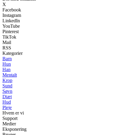
X
Facebook
Instagram
LinkedIn
YouTube
Pinterest
TikTok
Mail
RSS
Kategorier
Barn
Hun
Han
Mentalt
Krop
Sund
Søvn
Diæt
Hud
Pleje
Hvem er vi
Support
Medier
Eksponering
Bruger