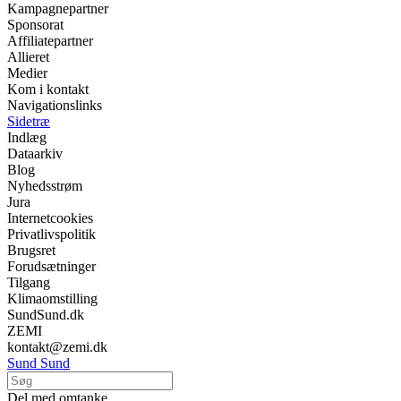
Kampagnepartner
Sponsorat
Affiliatepartner
Allieret
Medier
Kom i kontakt
Navigationslinks
Sidetræ
Indlæg
Dataarkiv
Blog
Nyhedsstrøm
Jura
Internetcookies
Privatlivspolitik
Brugsret
Forudsætninger
Tilgang
Klimaomstilling
SundSund.dk
ZEMI
kontakt@zemi.dk
Sund Sund
Del med omtanke