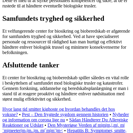
Dette er med til at styrke personalets kompetencer og sikre, at de er
rustede til at håndtere eventuelle biologiske trusler.
Samfundets tryghed og sikkerhed
Et velfungerende center for biosikring og bioberedskab er afgørende
for samfundets tryghed og sikkerhed. Ved at have specialiseret
personale og ressourcer til rådighed kan man hurtigt og effektivt
håndtere enhver biologisk trussel og minimere konsekvenserne for
befolkningen.
Afsluttende tanker
Et center for biosikring og bioberedskab spiller således en vital rolle
i beskyttelsen af samfundet mod biologiske trusler og katastrofer.
Gennem forskning, uddannelse og beredskabsplanlægning er man i
stand til at reagere proaktivt og håndtere enhver nødsituation med
størst mulig effektivitet og sikkerhed.
Hvor lang tid smitter kighoste og hvordan behandles det hos
voksne?
•
Pest – Den frygtede sygdom gennem historien
•
Nyheder
og information om corona lige nu
•
Sådan Håndterer Du Allergiske
Reaktioner og Udslæt
•
Den Mysteriøse Verden af m|m|m,|,m|. m|
¨m|meeter|m-|m..|m. m|´m|m¨|m<
•
Hepatitis B: Symptomer, smitte,