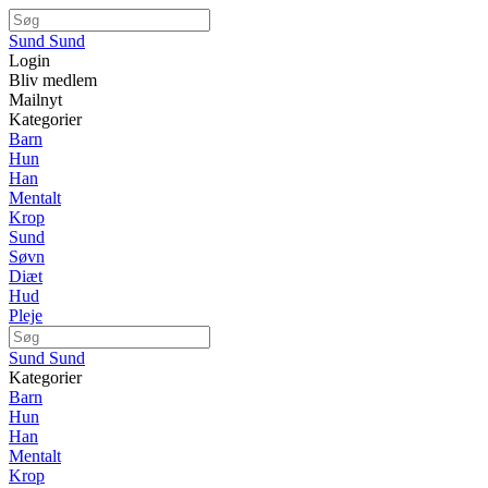
Sund Sund
Login
Bliv medlem
Mailnyt
Kategorier
Barn
Hun
Han
Mentalt
Krop
Sund
Søvn
Diæt
Hud
Pleje
Sund Sund
Kategorier
Barn
Hun
Han
Mentalt
Krop