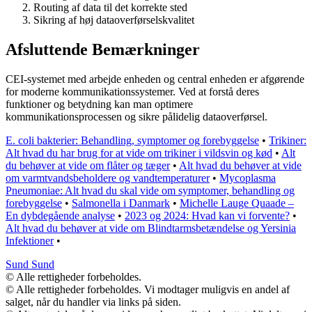
Routing af data til det korrekte sted
Sikring af høj dataoverførselskvalitet
Afsluttende Bemærkninger
CEI-systemet med arbejde enheden og central enheden er afgørende
for moderne kommunikationssystemer. Ved at forstå deres
funktioner og betydning kan man optimere
kommunikationsprocessen og sikre pålidelig dataoverførsel.
E. coli bakterier: Behandling, symptomer og forebyggelse
•
Trikiner:
Alt hvad du har brug for at vide om trikiner i vildsvin og kød
•
Alt
du behøver at vide om flåter og tæger
•
Alt hvad du behøver at vide
om varmtvandsbeholdere og vandtemperaturer
•
Mycoplasma
Pneumoniae: Alt hvad du skal vide om symptomer, behandling og
forebyggelse
•
Salmonella i Danmark
•
Michelle Lauge Quaade –
En dybdegående analyse
•
2023 og 2024: Hvad kan vi forvente?
•
Alt hvad du behøver at vide om Blindtarmsbetændelse og Yersinia
Infektioner
•
Sund Sund
© Alle rettigheder forbeholdes.
© Alle rettigheder forbeholdes. Vi modtager muligvis en andel af
salget, når du handler via links på siden.