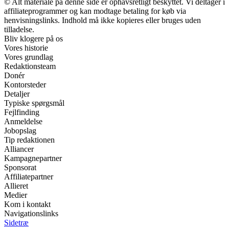
© Alt materiale på denne side er ophavsretligt beskyttet. Vi deltager i
affiliateprogrammer og kan modtage betaling for køb via
henvisningslinks. Indhold må ikke kopieres eller bruges uden
tilladelse.
Bliv klogere på os
Vores historie
Vores grundlag
Redaktionsteam
Donér
Kontorsteder
Detaljer
Typiske spørgsmål
Fejlfinding
Anmeldelse
Jobopslag
Tip redaktionen
Alliancer
Kampagnepartner
Sponsorat
Affiliatepartner
Allieret
Medier
Kom i kontakt
Navigationslinks
Sidetræ