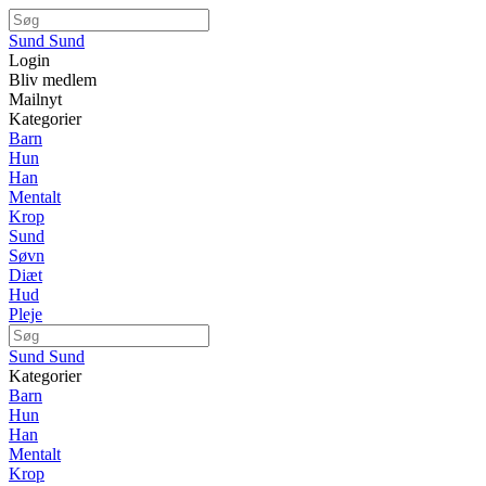
Sund Sund
Login
Bliv medlem
Mailnyt
Kategorier
Barn
Hun
Han
Mentalt
Krop
Sund
Søvn
Diæt
Hud
Pleje
Sund Sund
Kategorier
Barn
Hun
Han
Mentalt
Krop