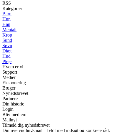
RSS
Kategorier
Barn
Hun
Han
Mentalt
Krop
Sund
Søvn
Diæt
Hud
Pleje
Hvem er vi
Support
Medier
Eksponering
Bruger
Nyhedsbrevet
Partnere
Din historie
Login
Bliv medlem
Mailnyt
Tilmeld dig nyhedsbrevet
Din nye yndlingsmail – fyldt med indsigt og konkrete råd.