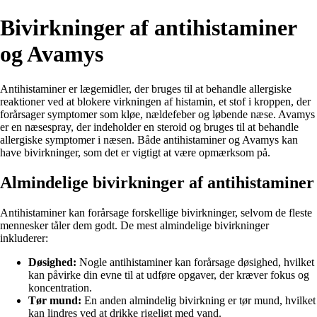
Bivirkninger af antihistaminer
og Avamys
Antihistaminer er lægemidler, der bruges til at behandle allergiske
reaktioner ved at blokere virkningen af histamin, et stof i kroppen, der
forårsager symptomer som kløe, nældefeber og løbende næse. Avamys
er en næsespray, der indeholder en steroid og bruges til at behandle
allergiske symptomer i næsen. Både antihistaminer og Avamys kan
have bivirkninger, som det er vigtigt at være opmærksom på.
Almindelige bivirkninger af antihistaminer
Antihistaminer kan forårsage forskellige bivirkninger, selvom de fleste
mennesker tåler dem godt. De mest almindelige bivirkninger
inkluderer:
Døsighed:
Nogle antihistaminer kan forårsage døsighed, hvilket
kan påvirke din evne til at udføre opgaver, der kræver fokus og
koncentration.
Tør mund:
En anden almindelig bivirkning er tør mund, hvilket
kan lindres ved at drikke rigeligt med vand.