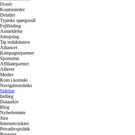
Donér
Kontorsteder
Detaljer
Typiske spørgsmål
Fejlfinding
Anmeldelse
Jobopslag
Tip redaktionen
Alliancer
Kampagnepartner
Sponsorat
Affiliatepartner
Allieret
Medier
Kom i kontakt
Navigationslinks
Sidetræ
Indlæg
Dataarkiv
Blog
Nyhedsstrøm
Jura
Internetcookies
Privatlivspolitik
Brugsret