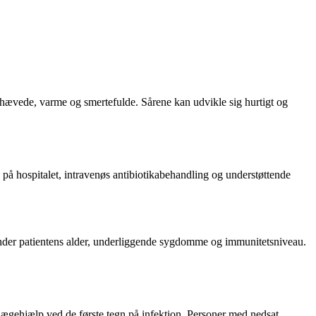
 hævede, varme og smertefulde. Sårene kan udvikle sig hurtigt og
på hospitalet, intravenøs antibiotikabehandling og understøttende
erunder patientens alder, underliggende sygdomme og immunitetsniveau.
ægehjælp ved de første tegn på infektion. Personer med nedsat