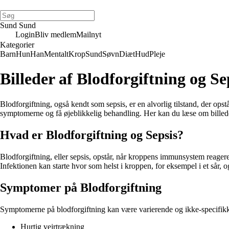
Sund Sund
Login
Bliv medlem
Mailnyt
Kategorier
Barn
Hun
Han
Mentalt
Krop
Sund
Søvn
Diæt
Hud
Pleje
Billeder af Blodforgiftning og Se
Blodforgiftning, også kendt som sepsis, er en alvorlig tilstand, der ops
symptomerne og få øjeblikkelig behandling. Her kan du læse om billede
Hvad er Blodforgiftning og Sepsis?
Blodforgiftning, eller sepsis, opstår, når kroppens immunsystem reagere
Infektionen kan starte hvor som helst i kroppen, for eksempel i et sår, o
Symptomer på Blodforgiftning
Symptomerne på blodforgiftning kan være varierende og ikke-specifikk
Hurtig vejrtrækning