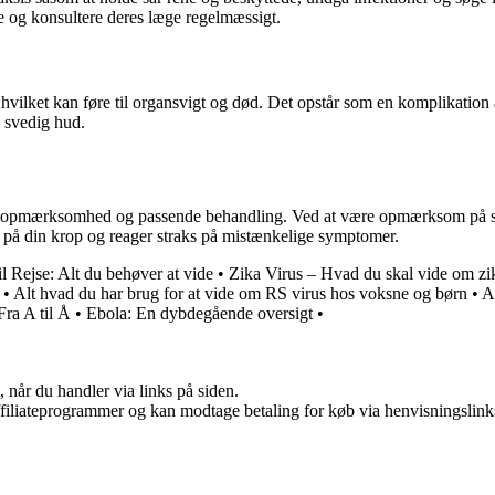
og konsultere deres læge regelmæssigt.
k, hvilket kan føre til organsvigt og død. Det opstår som en komplikatio
, svedig hud.
kelig opmærksomhed og passende behandling. Ved at være opmærksom på 
på din krop og reager straks på mistænkelige symptomer.
il Rejse: Alt du behøver at vide
•
Zika Virus – Hvad du skal vide om zi
•
Alt hvad du har brug for at vide om RS virus hos voksne og børn
•
A
ra A til Å
•
Ebola: En dybdegående oversigt
•
 når du handler via links på siden.
affiliateprogrammer og kan modtage betaling for køb via henvisningslinks