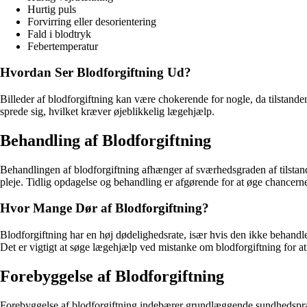
Hurtig puls
Forvirring eller desorientering
Fald i blodtryk
Febertemperatur
Hvordan Ser Blodforgiftning Ud?
Billeder af blodforgiftning kan være chokerende for nogle, da tilstand
sprede sig, hvilket kræver øjeblikkelig lægehjælp.
Behandling af Blodforgiftning
Behandlingen af blodforgiftning afhænger af sværhedsgraden af tilstand
pleje. Tidlig opdagelse og behandling er afgørende for at øge chancerne
Hvor Mange Dør af Blodforgiftning?
Blodforgiftning har en høj dødelighedsrate, især hvis den ikke behandl
Det er vigtigt at søge lægehjælp ved mistanke om blodforgiftning for at
Forebyggelse af Blodforgiftning
Forebyggelse af blodforgiftning indebærer grundlæggende sundhedspraks