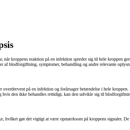
psis
tår, når kroppens reaktion på en infektion spreder sig til hele kroppen 
r af blodforgiftning, symptomer, behandling og andre relevante oplysn
r overdrevent på en infektion og forårsager betændelse i hele kroppen. D
g hvis den ikke behandles rettidigt, kan den udvikle sig til blodforgiftni
e, hvilket gør det vigtigt at være opmærksom på kroppens signaler. De