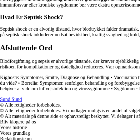
immunforsvar eller kroniske sygdomme bør være ekstra opmærksomme 
Hvad Er Septisk Shock?
Septisk shock er en alvorlig tilstand, hvor blodtrykket falder dramatis
på septisk shock inkluderer nedsat bevidsthed, kraftig svaghed og kold
Afsluttende Ord
Blodforgiftning og sepsis er alvorlige tilstande, der kræver øjeblik
risikoen for komplikationer og dødelighed reduceres. Vær opmærksom 
Kighoste: Symptomer, Smitte, Diagnose og Behandling
•
Vaccination t
du vide?
•
Borrelia: Symptomer, senfølger, behandling og forebyggelse
behøver at vide om luftvejsinfektion og virussygdomme
•
Sygdomme: F
Sund Sund
© Alle rettigheder forbeholdes.
© Alle rettigheder forbeholdes. Vi modtager muligvis en andel af salget,
© Alt materiale på denne side er ophavsretligt beskyttet. Vi deltager i 
Bliv klogere på os
Vores historie
Vores grundlag
Redaktionsteam