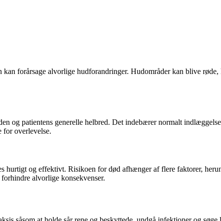
en kan forårsage alvorlige hudforandringer. Hudområder kan blive røde,
en og patientens generelle helbred. Det indebærer normalt indlæggelse 
 for overlevelse.
es hurtigt og effektivt. Risikoen for død afhænger af flere faktorer, h
 forhindre alvorlige konsekvenser.
is såsom at holde sår rene og beskyttede, undgå infektioner og søge l