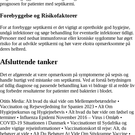
prognosen for patienter med septikæmi.
Forebyggelse og Risikofaktorer
For at forebygge septikæmi er det vigtigt at opretholde god hygiejne,
undgå infektioner og søge behandling for eventuelle infektioner tidligt.
Personer med nedsat immunforsvar eller kroniske sygdomme har øget
risiko for at udvikle septikæmi og bør være ekstra opmærksomme på
deres helbred.
Afsluttende tanker
Det er afgørende at være opmærksom på symptomerne på sepsis og
handle hurtigt ved mistanke om septikæmi. Ved at forstå betydningen
af tidlig diagnose og passende behandling kan vi bidrage til at redde liv
og forbedre resultaterne for patienter med bakterier i blodet.
Otitis Media: Alt hvad du skal vide om Mellemørebetændelse
•
Vaccination og Rejsevejledning for Spanien 2023
•
Alt Om
Hygiejnekursus og Hygiejnebevis
•
Alt hvad du bør vide om fødsel og
terminer
•
Influenza Epidemi November 2016 – Virus i Omløb
•
COVID-19 Situationen i Danmark
•
Vaccinationer til Sydafrika og
andre vigtige rejseinformationer
•
Vaccinationskort til rejse: Alt, du
behøver at vide
•
Alt Du Behøver At Vide Om Stivkrampe Vaccine
•