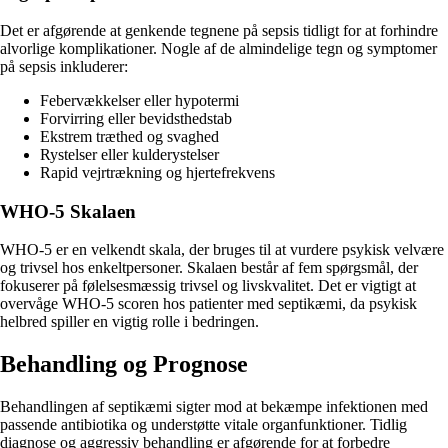
Det er afgørende at genkende tegnene på sepsis tidligt for at forhindre
alvorlige komplikationer. Nogle af de almindelige tegn og symptomer
på sepsis inkluderer:
Febervækkelser eller hypotermi
Forvirring eller bevidsthedstab
Ekstrem træthed og svaghed
Rystelser eller kulderystelser
Rapid vejrtrækning og hjertefrekvens
WHO-5 Skalaen
WHO-5 er en velkendt skala, der bruges til at vurdere psykisk velvære
og trivsel hos enkeltpersoner. Skalaen består af fem spørgsmål, der
fokuserer på følelsesmæssig trivsel og livskvalitet. Det er vigtigt at
overvåge WHO-5 scoren hos patienter med septikæmi, da psykisk
helbred spiller en vigtig rolle i bedringen.
Behandling og Prognose
Behandlingen af septikæmi sigter mod at bekæmpe infektionen med
passende antibiotika og understøtte vitale organfunktioner. Tidlig
diagnose og aggressiv behandling er afgørende for at forbedre