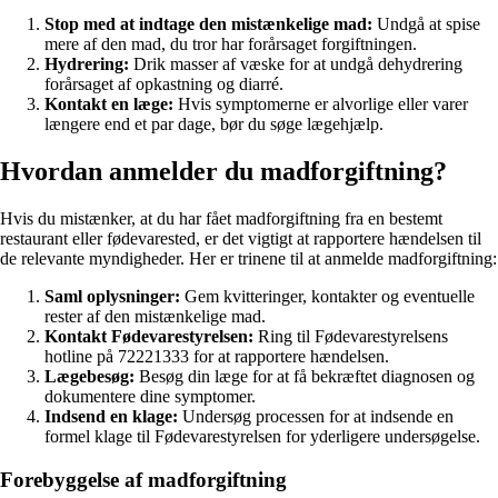
Stop med at indtage den mistænkelige mad:
Undgå at spise
mere af den mad, du tror har forårsaget forgiftningen.
Hydrering:
Drik masser af væske for at undgå dehydrering
forårsaget af opkastning og diarré.
Kontakt en læge:
Hvis symptomerne er alvorlige eller varer
længere end et par dage, bør du søge lægehjælp.
Hvordan anmelder du madforgiftning?
Hvis du mistænker, at du har fået madforgiftning fra en bestemt
restaurant eller fødevarested, er det vigtigt at rapportere hændelsen til
de relevante myndigheder. Her er trinene til at anmelde madforgiftning:
Saml oplysninger:
Gem kvitteringer, kontakter og eventuelle
rester af den mistænkelige mad.
Kontakt Fødevarestyrelsen:
Ring til Fødevarestyrelsens
hotline på 72221333 for at rapportere hændelsen.
Lægebesøg:
Besøg din læge for at få bekræftet diagnosen og
dokumentere dine symptomer.
Indsend en klage:
Undersøg processen for at indsende en
formel klage til Fødevarestyrelsen for yderligere undersøgelse.
Forebyggelse af madforgiftning