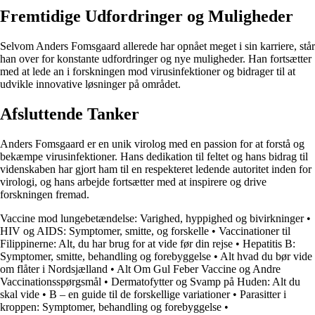
Fremtidige Udfordringer og Muligheder
Selvom Anders Fomsgaard allerede har opnået meget i sin karriere, står
han over for konstante udfordringer og nye muligheder. Han fortsætter
med at lede an i forskningen mod virusinfektioner og bidrager til at
udvikle innovative løsninger på området.
Afsluttende Tanker
Anders Fomsgaard er en unik virolog med en passion for at forstå og
bekæmpe virusinfektioner. Hans dedikation til feltet og hans bidrag til
videnskaben har gjort ham til en respekteret ledende autoritet inden for
virologi, og hans arbejde fortsætter med at inspirere og drive
forskningen fremad.
Vaccine mod lungebetændelse: Varighed, hyppighed og bivirkninger
•
HIV og AIDS: Symptomer, smitte, og forskelle
•
Vaccinationer til
Filippinerne: Alt, du har brug for at vide før din rejse
•
Hepatitis B:
Symptomer, smitte, behandling og forebyggelse
•
Alt hvad du bør vide
om flåter i Nordsjælland
•
Alt Om Gul Feber Vaccine og Andre
Vaccinationsspørgsmål
•
Dermatofytter og Svamp på Huden: Alt du
skal vide
•
B – en guide til de forskellige variationer
•
Parasitter i
kroppen: Symptomer, behandling og forebyggelse
•