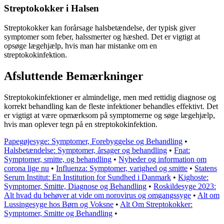
Streptokokker i Halsen
Streptokokker kan forårsage halsbetændelse, der typisk giver
symptomer som feber, halssmerter og hæshed. Det er vigtigt at
opsøge lægehjælp, hvis man har mistanke om en
streptokokinfektion.
Afsluttende Bemærkninger
Streptokokinfektioner er almindelige, men med rettidig diagnose og
korrekt behandling kan de fleste infektioner behandles effektivt. Det
er vigtigt at være opmærksom på symptomerne og søge lægehjælp,
hvis man oplever tegn på en streptokokinfektion.
Papegøjesyge: Symptomer, Forebyggelse og Behandling
•
Halsbetændelse: Symptomer, årsager og behandling
•
Fnat:
Symptomer, smitte, og behandling
•
Nyheder og information om
corona lige nu
•
Influenza: Symptomer, varighed og smitte
•
Statens
Serum Institut: En Institution for Sundhed i Danmark
•
Kighoste:
Symptomer, Smitte, Diagnose og Behandling
•
Roskildesyge 2023:
Alt hvad du behøver at vide om norovirus og omgangssyge
•
Alt om
Lussingesyge hos Børn og Voksne
•
Alt Om Streptokokker:
Symptomer, Smitte og Behandling
•