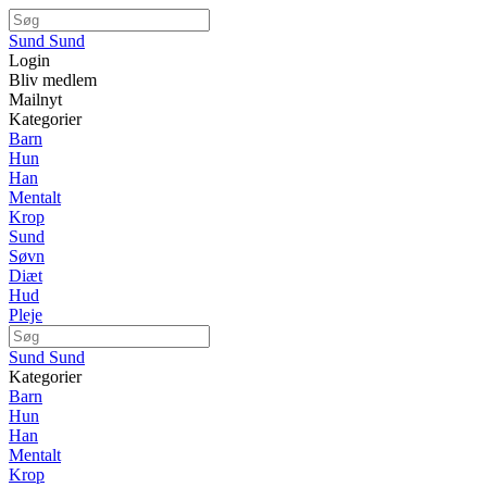
Sund Sund
Login
Bliv medlem
Mailnyt
Kategorier
Barn
Hun
Han
Mentalt
Krop
Sund
Søvn
Diæt
Hud
Pleje
Sund Sund
Kategorier
Barn
Hun
Han
Mentalt
Krop