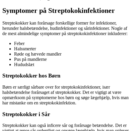
Symptomer på Streptokokinfektioner
Streptokokker kan forårsage forskellige former for infektioner,
herunder halsbetændelse, hudinfektioner og sårinfektioner. Nogle af
de mest almindelige symptomer på streptokokinfektioner inkluderer:
Feber
Halssmerter
Røde og hævede mandler
Pus på mandlerne
Hududslæt
Streptokokker hos Børn
Børn er særligt sårbare over for streptokokinfektioner, især
halsbetændelse forårsaget af streptokokker. Det er vigtigt at være
opmærksom på symptomerne hos børn og søge lægehjælp, hvis man
har mistanke om en streptokokinfektion.
Streptokokker i Sår
Streptokokker kan også inficere sår og forårsage betændelse. Det er
vigtigt at rense sår ordentligt og opsøge lægehjælp, hvis man oplever