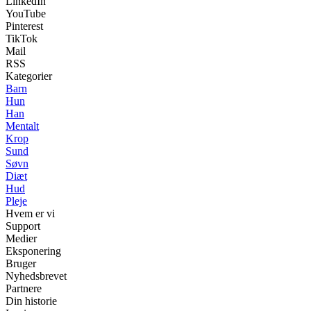
LinkedIn
YouTube
Pinterest
TikTok
Mail
RSS
Kategorier
Barn
Hun
Han
Mentalt
Krop
Sund
Søvn
Diæt
Hud
Pleje
Hvem er vi
Support
Medier
Eksponering
Bruger
Nyhedsbrevet
Partnere
Din historie