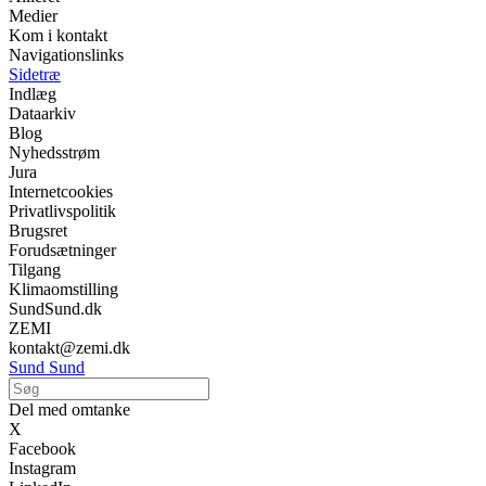
Medier
Kom i kontakt
Navigationslinks
Sidetræ
Indlæg
Dataarkiv
Blog
Nyhedsstrøm
Jura
Internetcookies
Privatlivspolitik
Brugsret
Forudsætninger
Tilgang
Klimaomstilling
SundSund.dk
ZEMI
kontakt@zemi.dk
Sund Sund
Del med omtanke
X
Facebook
Instagram