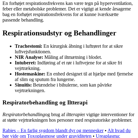
En forhøjet respirationsfrekvens kan være tegn på hyperventilation,
feber eller metabolske problemer. Det er vigtigt at kende årsagerne
bag en forhøjet respirationsfrekvens for at kunne iværksætte
passende behandling.
Respirationsudstyr og Behandlinger
Trachestomi:
En kirurgisk åbning i luftrøret for at sikre
luftvejsfunktionen.
NIR Analyse:
Måling af iltmætning i blodet.
Intuberet:
Indføring af et rør i luftvejene for at sikre fri
vejrtrækning.
Hostemaskine:
En enhed designet til at hjælpe med fjernelse
af slim og sputum fra lungerne.
Sinuitis:
Betændelse i bihulerne, som kan påvirke
vejrtrækningen.
Respiratorbehandling og Iltterapi
Respiratorbehandling
og brug af
iltterapi
er vigtige interventioner for
at støtte vejrtrækningen hos personer med respiratoriske problemer.
Rabies – En farlig sygdom blandt dyr og mennesker
•
Alt hvad du
bør vide om Toxoplasmose under graviditeten
•
Ureaplasma: