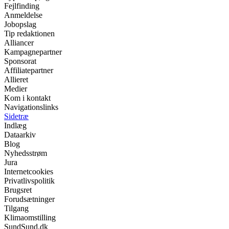
Fejlfinding
Anmeldelse
Jobopslag
Tip redaktionen
Alliancer
Kampagnepartner
Sponsorat
Affiliatepartner
Allieret
Medier
Kom i kontakt
Navigationslinks
Sidetræ
Indlæg
Dataarkiv
Blog
Nyhedsstrøm
Jura
Internetcookies
Privatlivspolitik
Brugsret
Forudsætninger
Tilgang
Klimaomstilling
SundSund.dk