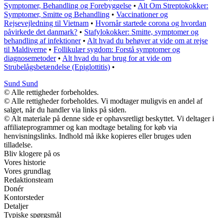
Symptomer, Behandling og Forebyggelse
•
Alt Om Streptokokker:
Symptomer, Smitte og Behandling
•
Vaccinationer og
Rejsevejledning til Vietnam
•
Hvornår startede corona og hvordan
påvirkede det danmark?
•
Stafylokokker: Smitte, symptomer og
behandling af infektioner
•
Alt hvad du behøver at vide om at rejse
til Maldiverne
•
Follikulær sygdom: Forstå symptomer og
diagnosemetoder
•
Alt hvad du har brug for at vide om
Strubelågsbetændelse (Epiglottitis)
•
Sund Sund
© Alle rettigheder forbeholdes.
© Alle rettigheder forbeholdes. Vi modtager muligvis en andel af
salget, når du handler via links på siden.
© Alt materiale på denne side er ophavsretligt beskyttet. Vi deltager i
affiliateprogrammer og kan modtage betaling for køb via
henvisningslinks. Indhold må ikke kopieres eller bruges uden
tilladelse.
Bliv klogere på os
Vores historie
Vores grundlag
Redaktionsteam
Donér
Kontorsteder
Detaljer
Typiske spørgsmål