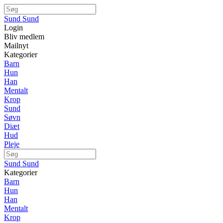
Sund Sund
Login
Bliv medlem
Mailnyt
Kategorier
Barn
Hun
Han
Mentalt
Krop
Sund
Søvn
Diæt
Hud
Pleje
Sund Sund
Kategorier
Barn
Hun
Han
Mentalt
Krop