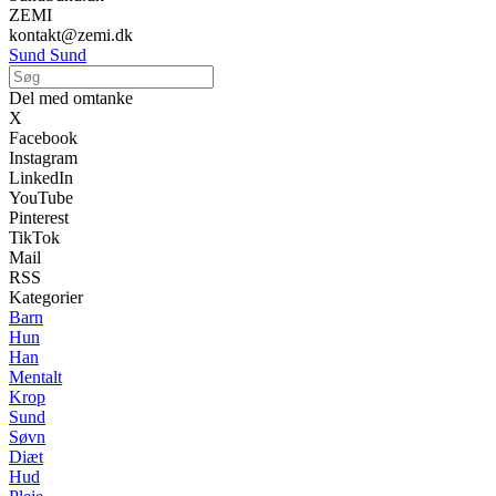
ZEMI
kontakt@zemi.dk
Sund Sund
Del med omtanke
X
Facebook
Instagram
LinkedIn
YouTube
Pinterest
TikTok
Mail
RSS
Kategorier
Barn
Hun
Han
Mentalt
Krop
Sund
Søvn
Diæt
Hud