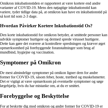
Omikron inkubationstiden er rapporteret at være kortere end andre
varianter af COVID-19. Mens den nøjagtige inkubationstid kan
variere, tyder tidlige data på, at omikron kan have en inkubationstid på
så kort tid som 2-3 dage.
Hvordan Påvirker Kortere Inkubationstid Os?
Den korte inkubationstid for omikron betyder, at smittede personer kan
udvikle symptomer hurtigere og dermed sprede virusset hurtigere.
Dette kan gøre det sværere at kontrollere spredningen og kræver øget
opmærksomhed på forebyggende foranstaltninger som brug af
mundbind, hygiejne og vaccination.
Symptomer på Omikron
De mest almindelige symptomer på omikon ligner dem for andre
former for COVID-19, såsom feber, hoste, træthed og muskelsmerter.
Det er vigtigt at være opmærksom på eventuelle symptomer og søge
lægehjælp, hvis du har mistanke om, at du er smittet.
Forebyggelse og Beskyttelse
For at beskytte dig mod omikron og andre former for COVID-19 er