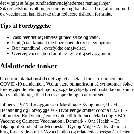
det vigtigt at følge sundhedsmyndighedernes retningslinjer.
Sikkerhedsforanstaltninger som hyppig håndvask, brug af mundbind
og vaccination kan bidrage til at reducere risikoen for smitte.
Tips til Forebyggelse
Vask hænder regelmæssigt med sæbe og vand.
Undgå tæt kontakt med personer, der viser symptomer.
Bær mundbind i overfyldte omgivelser.
Overvej vaccination for at beskytte dig selv og andre.
Afsluttende tanker
Omikron inkubationstid er et vigtigt aspekt at forstå i kampen mod
COVID-19 pandemien. Ved at være opmærksom på symptomer, følge
forebyggende retningslinjer og søge lægehjælp ved mistanke om smitte
kan vi alle bidrage til at bremse spredningen af virusset.
Influenza 2017: En opgørelse
•
Mæslinger: Symptomer, Risici,
Behandling og Forebyggelse
•
Hvor længe smitter corona i 2023?
•
Influmeter: En Dybdegående Guide til Influencer Marketing
•
BCG
Vaccine og Calmette Vaccination i Danmark
•
One Health – En
Tilgang til Sundhed for Mennesker, Dyr og Miljø
•
Alt hvad du har
brug for at vide om HPV-vaccination og relaterede spørgsmål
•
Peter