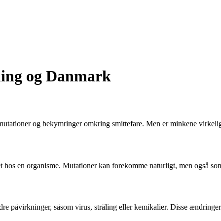
vning og Danmark
utationer og bekymringer omkring smittefare. Men er minkene virkelig
et hos en organisme. Mutationer kan forekomme naturligt, men også som 
dre påvirkninger, såsom virus, stråling eller kemikalier. Disse ændrin