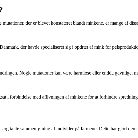
?
 mutationer, der er blevet konstateret blandt minkene, er mange af disse
i Danmark, der havde specialiseret sig i opdræt af mink for pelsprodukti
ndringen. Nogle mutationer kan være harmløse eller endda gavnlige, men
rksat i forbindelse med aflivningen af minkene for at forhindre sprednin
s og tætte sammenføjning af individer på farmene. Dette har gjort dem ti