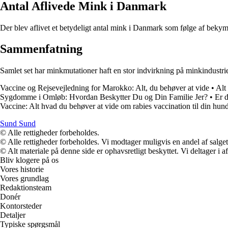
Antal Aflivede Mink i Danmark
Der blev aflivet et betydeligt antal mink i Danmark som følge af beky
Sammenfatning
Samlet set har minkmutationer haft en stor indvirkning på minkindustr
Vaccine og Rejsevejledning for Marokko: Alt, du behøver at vide
•
Alt
Sygdomme i Omløb: Hvordan Beskytter Du og Din Familie Jer?
•
Er d
Vaccine: Alt hvad du behøver at vide om rabies vaccination til din hun
Sund Sund
© Alle rettigheder forbeholdes.
© Alle rettigheder forbeholdes. Vi modtager muligvis en andel af salget,
© Alt materiale på denne side er ophavsretligt beskyttet. Vi deltager i 
Bliv klogere på os
Vores historie
Vores grundlag
Redaktionsteam
Donér
Kontorsteder
Detaljer
Typiske spørgsmål