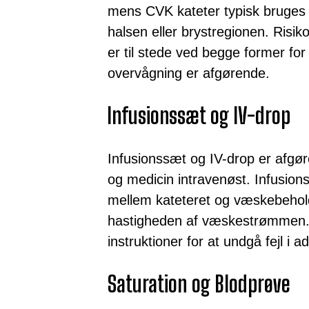
mens CVK kateter typisk bruges t
halsen eller brystregionen. Risik
er til stede ved begge former fo
overvågning er afgørende.
Infusionssæt og IV-drop
Infusionssæt og IV-drop er afgør
og medicin intravenøst. Infusion
mellem kateteret og væskebehold
hastigheden af væskestrømmen. De
instruktioner for at undgå fejl i a
Saturation og Blodprøve