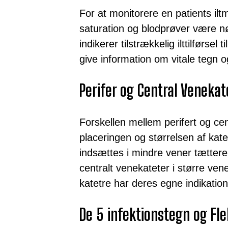
For at monitorere en patients i
saturation og blodprøver være n
indikerer tilstrækkelig ilttilførse
give information om vitale tegn 
Perifer og Central Venekat
Forskellen mellem perifert og cent
placeringen og størrelsen af kate
indsættes i mindre vener tættere
centralt venekateter i større ven
katetre har deres egne indikatione
De 5 infektionstegn og Fle