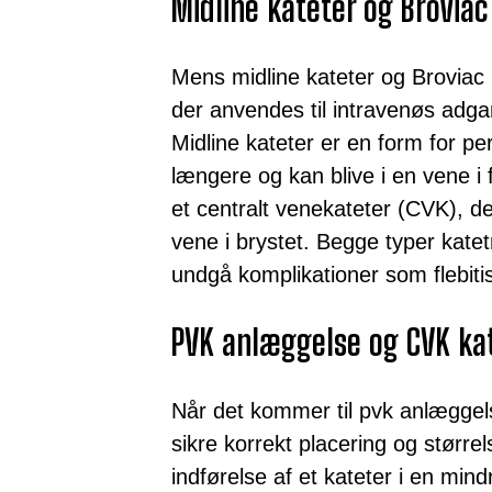
Midline kateter og Broviac
Mens midline kateter og Broviac 
der anvendes til intravenøs adga
Midline kateter er en form for pe
længere og kan blive i en vene i 
et centralt venekateter (CVK), de
vene i brystet. Begge typer katet
undgå komplikationer som flebiti
PVK anlæggelse og CVK ka
Når det kommer til pvk anlæggelse
sikre korrekt placering og størr
indførelse af et kateter i en min