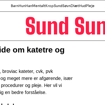
Barn
Hun
Han
Mentalt
Krop
Sund
Søvn
Diæt
Hud
Pleje
Sund Su
vide om katetre og
 broviac kateter, cvk, pvk
r og meget mere er afgørende, især
procedurer og pleje. Her vil vi
ig en bedre forståelse.