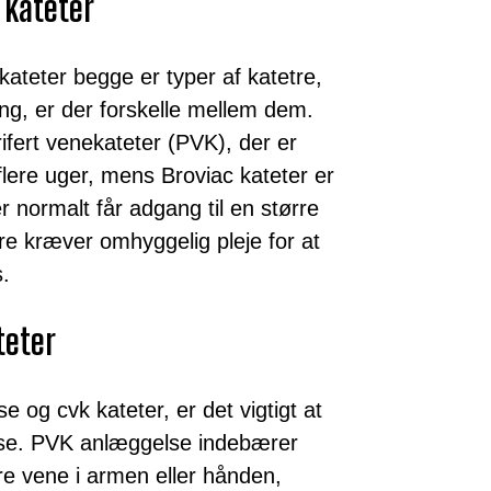
 kateter
kateter begge er typer af katetre,
ng, er der forskelle mellem dem.
rifert venekateter (PVK), der er
flere uger, mens Broviac kateter er
r normalt får adgang til en større
re kræver omhyggelig pleje for at
s.
teter
 og cvk kateter, er det vigtigt at
else. PVK anlæggelse indebærer
dre vene i armen eller hånden,