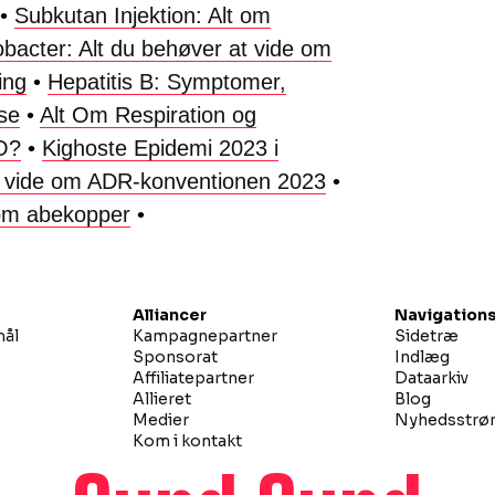
•
Subkutan Injektion: Alt om
bacter: Alt du behøver at vide om
ing
•
Hepatitis B: Symptomer,
se
•
Alt Om Respiration og
O?
•
Kighoste Epidemi 2023 i
 at vide om ADR-konventionen 2023
•
 om abekopper
•
Alliancer
Navigations
mål
Kampagnepartner
Sidetræ
Sponsorat
Indlæg
Affiliatepartner
Dataarkiv
Allieret
Blog
Medier
Nyhedsstr
Kom i kontakt