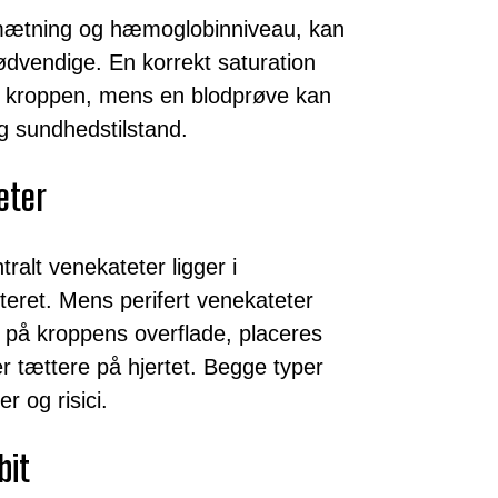
ltmætning og hæmoglobinniveau, kan
ødvendige. En korrekt saturation
l til kroppen, mens en blodprøve kan
og sundhedstilstand.
eter
ralt venekateter ligger i
teret. Mens perifert venekateter
 på kroppens overflade, placeres
er tættere på hjertet. Begge typer
r og risici.
bit