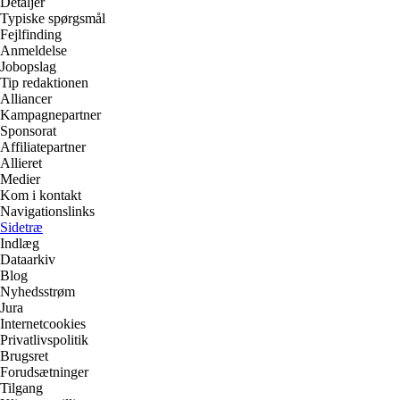
Detaljer
Typiske spørgsmål
Fejlfinding
Anmeldelse
Jobopslag
Tip redaktionen
Alliancer
Kampagnepartner
Sponsorat
Affiliatepartner
Allieret
Medier
Kom i kontakt
Navigationslinks
Sidetræ
Indlæg
Dataarkiv
Blog
Nyhedsstrøm
Jura
Internetcookies
Privatlivspolitik
Brugsret
Forudsætninger
Tilgang