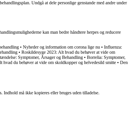
 og behandlingsplan. Undgå at dele personlige genstande med andre under
 behandlingsmulighederne kan man bedre håndtere herpes og reducere
behandling
•
Nyheder og information om corona lige nu
•
Influenza:
ehandling
•
Roskildesyge 2023: Alt hvad du behøver at vide om
tændelse: Symptomer, Årsager og Behandling
•
Borrelia: Symptomer,
lt hvad du behøver at vide om skoldkopper og helvedesild smitte
•
Den
. Indhold må ikke kopieres eller bruges uden tilladelse.