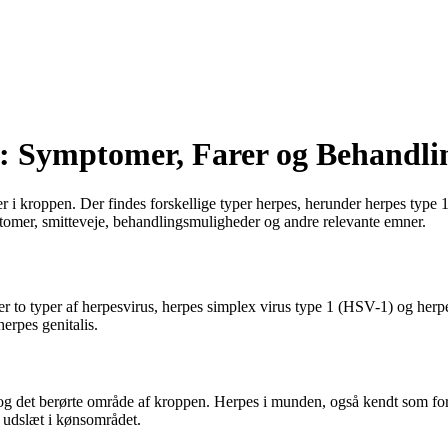
s: Symptomer, Farer og Behandli
der i kroppen. Der findes forskellige typer herpes, herunder herpes typ
ptomer, smitteveje, behandlingsmuligheder og andre relevante emner.
 er to typer af herpesvirus, herpes simplex virus type 1 (HSV-1) og he
rpes genitalis.
og det berørte område af kroppen. Herpes i munden, også kendt som for
g udslæt i kønsområdet.