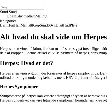
Sund Sund
Login
Bliv medlem
Mailnyt
Kategorier
Barn
Hun
Han
Mentalt
Krop
Sund
Søvn
Diæt
Hud
Pleje
Alt hvad du skal vide om Herpe
Herpes er en virusinfektion, der kan manifestere sig på forskellige må
dele af kroppen. I denne artikel vil vi se nærmere på herpes, dens sym
Herpes: Hvad er det?
Herpes er en virussygdom, der forårsages af herpes simplex virus. Der
udbrud omkring munden og læberne, mens HSV-2 primært forårsager he
Herpes Symptomer
Symptomerne på herpes kan variere afhængigt af typen af herpesvirus 
Herpes i underlivet kan vise lignende symptomer, herunder sår, kløe o