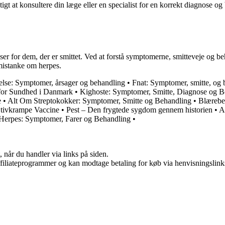
tigt at konsultere din læge eller en specialist for en korrekt diagnose
ser for dem, der er smittet. Ved at forstå symptomerne, smitteveje og
 mistanke om herpes.
lse: Symptomer, årsager og behandling
•
Fnat: Symptomer, smitte, og 
n for Sundhed i Danmark
•
Kighoste: Symptomer, Smitte, Diagnose og B
e
•
Alt Om Streptokokker: Symptomer, Smitte og Behandling
•
Blærebe
tivkrampe Vaccine
•
Pest – Den frygtede sygdom gennem historien
•
A
 Herpes: Symptomer, Farer og Behandling
•
 når du handler via links på siden.
affiliateprogrammer og kan modtage betaling for køb via henvisningslinks