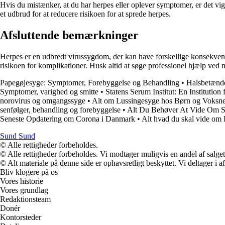
Hvis du mistænker, at du har herpes eller oplever symptomer, er det vig
et udbrud for at reducere risikoen for at sprede herpes.
Afsluttende bemærkninger
Herpes er en udbredt virussygdom, der kan have forskellige konsekven
risikoen for komplikationer. Husk altid at søge professionel hjælp ved
Papegøjesyge: Symptomer, Forebyggelse og Behandling
•
Halsbetænde
Symptomer, varighed og smitte
•
Statens Serum Institut: En Institutio
norovirus og omgangssyge
•
Alt om Lussingesyge hos Børn og Voksn
senfølger, behandling og forebyggelse
•
Alt Du Behøver At Vide Om S
Seneste Opdatering om Corona i Danmark
•
Alt hvad du skal vide om
Sund Sund
© Alle rettigheder forbeholdes.
© Alle rettigheder forbeholdes. Vi modtager muligvis en andel af salget,
© Alt materiale på denne side er ophavsretligt beskyttet. Vi deltager i 
Bliv klogere på os
Vores historie
Vores grundlag
Redaktionsteam
Donér
Kontorsteder