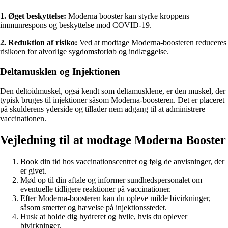
1. Øget beskyttelse:
Moderna booster kan styrke kroppens
immunrespons og beskyttelse mod COVID-19.
2. Reduktion af risiko:
Ved at modtage Moderna-boosteren reduceres
risikoen for alvorlige sygdomsforløb og indlæggelse.
Deltamusklen og Injektionen
Den deltoidmuskel, også kendt som deltamusklene, er den muskel, der
typisk bruges til injektioner såsom Moderna-boosteren. Det er placeret
på skulderens yderside og tillader nem adgang til at administrere
vaccinationen.
Vejledning til at modtage Moderna Booster
Book din tid hos vaccinationscentret og følg de anvisninger, der
er givet.
Mød op til din aftale og informer sundhedspersonalet om
eventuelle tidligere reaktioner på vaccinationer.
Efter Moderna-boosteren kan du opleve milde bivirkninger,
såsom smerter og hævelse på injektionsstedet.
Husk at holde dig hydreret og hvile, hvis du oplever
bivirkninger.