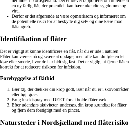
herunder i Nordsjælland. Det er blevet rapporteret om tilfælde af
en ny farlig flåt, der potentielt kan bære ukendte sygdomme og
vira.
Derfor er det afgørende at være opmærksom og informeret om
de potentielle risici for at beskytte dig selv og dine kære mod
flåtangreb.
Identifikation af flåter
Det er vigtigt at kunne identificere en flåt, når du er ude i naturen.
Flåter kan være små og svære at opdage, men ofte kan du føle en let
kløe eller smerte, hvor de har bidt sig fast. Det er vigtigt at fjerne flåten
korrekt for at reducere risikoen for infektion.
Forebyggelse af flåtbid
Bær tøj, der dækker din krop godt, især når du er i skovområder
eller højt græs.
Brug insektspray med DEET for at holde flåter væk.
Efter udendørs aktiviteter, undersøg din krop grundigt for flåter
og fjern dem forsigtigt med en pincet.
Natursteder i Nordsjælland med flåterisiko