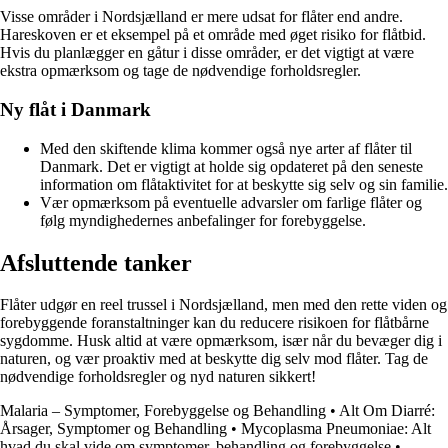
Visse områder i Nordsjælland er mere udsat for flåter end andre.
Hareskoven er et eksempel på et område med øget risiko for flåtbid.
Hvis du planlægger en gåtur i disse områder, er det vigtigt at være
ekstra opmærksom og tage de nødvendige forholdsregler.
Ny flåt i Danmark
Med den skiftende klima kommer også nye arter af flåter til
Danmark. Det er vigtigt at holde sig opdateret på den seneste
information om flåtaktivitet for at beskytte sig selv og sin familie.
Vær opmærksom på eventuelle advarsler om farlige flåter og
følg myndighedernes anbefalinger for forebyggelse.
Afsluttende tanker
Flåter udgør en reel trussel i Nordsjælland, men med den rette viden og
forebyggende foranstaltninger kan du reducere risikoen for flåtbårne
sygdomme. Husk altid at være opmærksom, især når du bevæger dig i
naturen, og vær proaktiv med at beskytte dig selv mod flåter. Tag de
nødvendige forholdsregler og nyd naturen sikkert!
Malaria – Symptomer, Forebyggelse og Behandling
•
Alt Om Diarré:
Årsager, Symptomer og Behandling
•
Mycoplasma Pneumoniae: Alt
hvad du skal vide om symptomer, behandling og forebyggelse
•