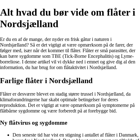
Alt hvad du bør vide om flåter i
Nordsjælland
Er du en af de mange, der nyder en frisk gåtur i naturen i
Nordsjælland? Så er det vigtigt at være opmærksom på de farer, der
følger med, især når det kommer til flåter. Flåter er små parasitter, der
kan bære sygdomme som TBE (Tick-Borne Encephalitis) og Lyme-
borreliose. I denne artikel vil vi dykke ned i emnet og give dig al den
information, du har brug for om flåtaktivitet i Nordsjælland.
Farlige flåter i Nordsjælland
Flåter er desværre blevet en stadig større trussel i Nordsjælland, da
klimaforandringerne har skabt optimale betingelser for deres
reproduktion. Det er vigtigt at være opmærksom på symptomerne på
flåtbårne sygdomme og være forberedt på at forebygge bid.
Ny flåtvirus og sygdomme
Den seneste tid har vist en stigning i antallet af flåter i Danmark,